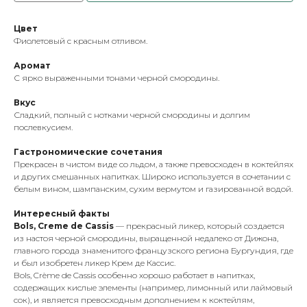
Цвет
Фиолетовый с красным отливом.
Аромат
С ярко выраженными тонами черной смородины.
Вкус
Сладкий, полный с нотками черной смородины и долгим
послевкусием.
Гастрономические сочетания
Прекрасен в чистом виде со льдом, а также превосходен в коктейлях
и других смешанных напитках. Широко используется в сочетании с
белым вином, шампанским, сухим вермутом и газированной водой.
Интересный факты
Bols, Creme de Cassis
— прекрасный ликер, который создается
из настоя черной смородины, выращенной недалеко от Дижона,
главного города знаменитого французского региона Бургундия, где
и был изобретен ликер Крем де Кассис.
Bols, Crème de Cassis особенно хорошо работает в напитках,
содержащих кислые элементы (например, лимонный или лаймовый
сок), и является превосходным дополнением к коктейлям,