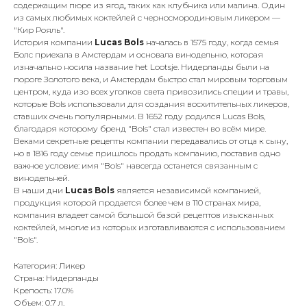
содержащим пюре из ягод, таких как клубника или малина. Один
из самых любимых коктейлей с черносмородиновым ликером —
"Кир Рояль".
История компании
Lucas Bols
началась в 1575 году, когда семья
Болс приехала в Амстердам и основала винодельню, которая
изначально носила название het Lootsje. Нидерланды были на
пороге Золотого века, и Амстердам быстро стал мировым торговым
центром, куда изо всех уголков света привозились специи и травы,
которые Bols использовали для создания восхитительных ликеров,
ставших очень популярными. В 1652 году родился Lucas Bols,
благодаря которому бренд "Bols" стал известен во всём мире.
Веками секретные рецепты компании передавались от отца к сыну,
но в 1816 году семье пришлось продать компанию, поставив одно
важное условие: имя "Bols" навсегда останется связанным с
винодельней.
В наши дни
Lucas Bols
является независимой компанией,
продукция которой продается более чем в 110 странах мира,
компания владеет самой большой базой рецептов изысканных
коктейлей, многие из которых изготавливаются с использованием
"Bols".
Категория: Ликер
Страна: Нидерланды
Крепость: 17.0%
Объем: 0.7 л.