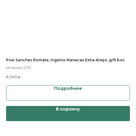
Ром Sanchez Romate, Ingenio Manacas Extra Anejo, gift box
Те
Испания, 0.70
Мек
6 040
р.
3 4
Подробнее
В корзину