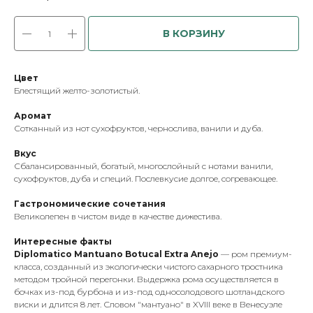
В КОРЗИНУ
Цвет
Блестящий желто-золотистый.
Аромат
Сотканный из нот сухофруктов, чернослива, ванили и дуба.
Вкус
Сбалансированный, богатый, многослойный с нотами ванили,
сухофруктов, дуба и специй. Послевкусие долгое, согревающее.
Гастрономические сочетания
Великолепен в чистом виде в качестве дижестива.
Интересные факты
Diplomatico Mantuano Botucal Extra Anejo
— ром премиум-
класса, созданный из экологически чистого сахарного тростника
методом тройной перегонки. Выдержка рома осуществляется в
бочках из-под бурбона и из-под односолодового шотландского
виски и длится 8 лет. Словом "мантуано" в XVIII веке в Венесуэле