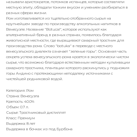
называли аристократов, потомков испанцев, которые составляли
местную элиту, обладали тонким вкусом и умением разбираться в
разных сферах жизни.
Ром изготавливается из тщательно отобранного сырья на
крупнейшем заводе по производству алкогольных напитков в
Венесуэле. Название "Botucal", которое используют как
альтернативный бренд в разных странах, появилось благодаря
живописной местности, где выращивают сахарный тростник для
производства рома. Слово "botuka" в переводе с местного
венесуэльского диалекта означает "зеленые горы". Основная часть
секрета успеха венесуэльского рома кроется в экологически чистом
сырье, что возможно благодаря естественным методам культивации
сахарного тростника, плантации которого раскинулись у подножия
горы Андино с протекающими неподалеку источниками с
чистейшей родниковой водой.
Категория: Ром
Страна: Венесуэла
Крепость: 40.0%
Объем: 0.7 л.
Сырье: Тростниковый дистиллят
Класс: Премиум
Выдержка: 8 лет
Выдержка в бочках: из под Бурбона