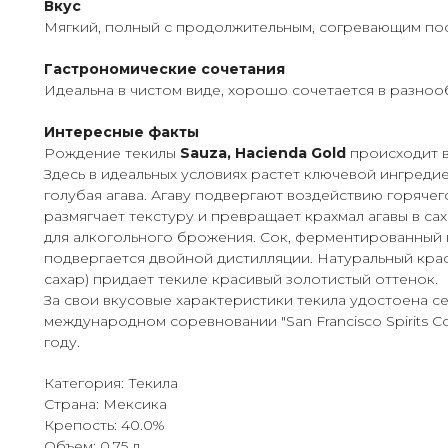
Вкус
Мягкий, полный с продолжительным, согревающим по
Гастрономические сочетания
Идеальна в чистом виде, хорошо сочетается в разноо
Интересные факты
Рождение текилы
Sauza, Hacienda Gold
происходит в
Здесь в идеальных условиях растет ключевой ингреди
голубая агава. Агаву подвергают воздействию горячег
размягчает текстуру и превращает крахмал агавы в са
для алкогольного брожения. Сок, ферментированный в
подвергается двойной дистилляции. Натуральный кра
сахар) придает текиле красивый золотистый оттенок.
За свои вкусовые характеристики текила удостоена 
международном соревновании "San Francisco Spirits Co
году.
Категория: Текила
Страна: Мексика
Крепость: 40.0%
Объем: 0.75 л.