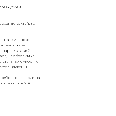
слевкусием.
бразных коктейлях.
 штате Халиско.
ент напитка —
о пара, который
хара, необходимые
 стальных емкостях,
ситель (жженый
серебряной медали на
mpetition" в 2003