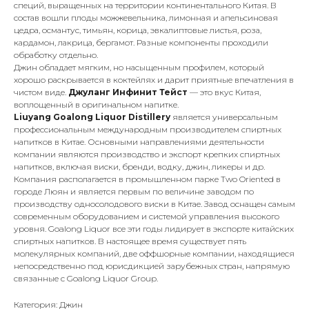
специй, выращенных на территории континентального Китая. В
состав вошли плоды можжевельника, лимонная и апельсиновая
цедра, османтус, тимьян, корица, эвкалиптовые листья, роза,
кардамон, лакрица, бергамот. Разные компоненты проходили
обработку отдельно.
Джин обладает мягким, но насыщенным профилем, который
хорошо раскрывается в коктейлях и дарит приятные впечатления в
чистом виде.
Джуланг Инфинит Тейст
— это вкус Китая,
воплощенный в оригинальном напитке.
Liuyang Goalong Liquor Distillery
является универсальным
профессиональным международным производителем спиртных
напитков в Китае. Основными направлениями деятельности
компании являются производство и экспорт крепких спиртных
напитков, включая виски, бренди, водку, джин, ликеры и др.
Компания располагается в промышленном парке Two Oriented в
городе Люян и является первым по величине заводом по
производству односолодового виски в Китае. Завод оснащен самым
современным оборудованием и системой управления высокого
уровня. Goalong Liquor все эти годы лидирует в экспорте китайских
спиртных напитков. В настоящее время существует пять
молекулярных компаний, две оффшорные компании, находящиеся
непосредственно под юрисдикцией зарубежных стран, напрямую
связанные с Goalong Liquor Group.
Категория: Джин