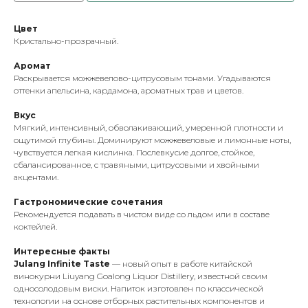
Цвет
Кристально-прозрачный.
Аромат
Раскрывается можжевелово-цитрусовым тонами. Угадываются
оттенки апельсина, кардамона, ароматных трав и цветов.
Вкус
Мягкий, интенсивный, обволакивающий, умеренной плотности и
ощутимой глубины. Доминируют можжевеловые и лимонные ноты,
чувствуется легкая кислинка. Послевкусие долгое, стойкое,
сбалансированное, с травяными, цитрусовыми и хвойными
акцентами.
Гастрономические сочетания
Рекомендуется подавать в чистом виде со льдом или в составе
коктейлей.
Интересные факты
Julang Infinite Taste
— новый опыт в работе китайской
винокурни Liuyang Goalong Liquor Distillery, известной своим
односолодовым виски. Напиток изготовлен по классической
технологии на основе отборных растительных компонентов и