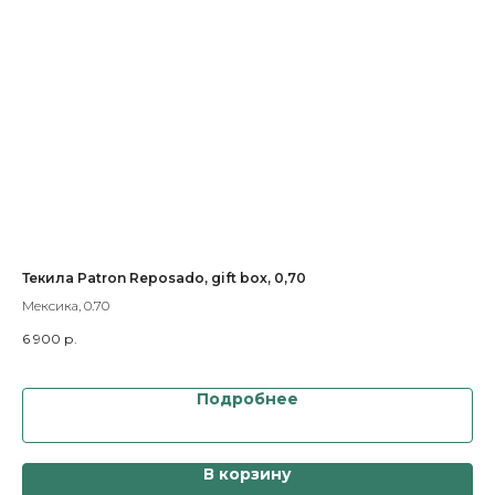
P,
Текила Patron Reposado, gift box, 0,70
Ви
Мексика, 0.70
Шот
6 900
р.
17 
Подробнее
В корзину