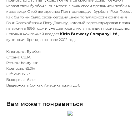
прекрасного платья украшают четыре красные розы. Позже он
назвал свой бурбон "Four Roses" в знак своей преданной любви к
красавице. С той же страстью Пол производил бурбон "Four Roses".
Как бы то ни было, своей сегодняшней популярности компания
Four Roses обязана Полу Джонсу, который зарегистрировал права
на виски в 1886 году и уже два года спустя наладил производство.
Сегодня компанией владеет
Kirin Brewery Company Ltd
.,
купившая бренд в феврале 2002 года.
Категория: Бурбон
Страна: США
Регион: Кентукки
Крепость: 45.0%
Объем: 0.75 л.
Выдержка: 6 лет
Выдержка в бочках: Американский дуб
Вам может понравиться