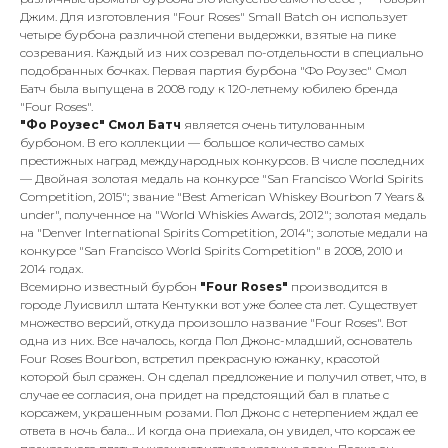
Джим. Для изготовления "Four Roses" Small Batch он использует
четыре бурбона различной степени выдержки, взятые на пике
созревания. Каждый из них созревал по-отдельности в специально
подобранных бочках. Первая партия бурбона "Фо Роузес" Смол
Батч была выпущена в 2008 году к 120-летнему юбилею бренда
"Four Roses".
"Фо Роузес" Смол Батч
является очень титулованным
бурбоном. В его коллекции — большое количество самых
престижных наград международных конкурсов. В числе последних
— Двойная золотая медаль на конкурсе "San Francisco World Spirits
Competition, 2015"; звание "Best American Whiskey Bourbon 7 Years &
under", полученное на "World Whiskies Awards, 2012"; золотая медаль
на "Denver International Spirits Competition, 2014"; золотые медали на
конкурсе "San Francisco World Spirits Competition" в 2008, 2010 и
2014 годах.
Всемирно известный бурбон
"Four Roses"
производится в
городе Луисвилл штата Кентукки вот уже более ста лет. Существует
множество версий, откуда произошло название "Four Roses". Вот
одна из них. Все началось, когда Пол Джонс-младший, основатель
Four Roses Bourbon, встретил прекрасную южанку, красотой
которой был сражен. Он сделал предложение и получил ответ, что, в
случае ее согласия, она придет на предстоящий бал в платье с
корсажем, украшенным розами. Пол Джонс с нетерпением ждал ее
ответа в ночь бала… И когда она приехала, он увидел, что корсаж ее