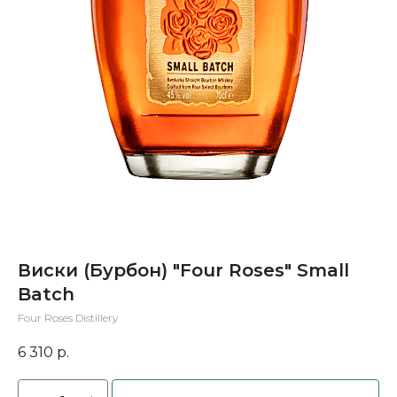
Виски (Бурбон) "Four Roses" Small
Batch
Four Roses Distillery
6 310
р.