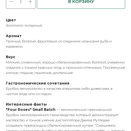
В КОРЗИНУ
Цвет
Золотисто-янтарный.
Аромат
Пряный, богатый, фруктовый, со сладкими нюансами дуба и
карамели.
Вкус
Мягкий, сливочный, хорошо сбалансированный, богатый, умеренно
сладкий, с тонами красных ягод и пряными оттенками. Послевкусие
мягкое, гладкое, приятное, длительное.
Гастрономические сочетания
Бурбон великолепен в качестве аперитива либо дижестива, в
чистом виде или со льдом.
Интересные факты
"Four Roses" Small Batch
— великолепный премиальный
бурбон мелкосерийного производства, который демонстрирует
мастерство и тонкое умение дистиллятора Джима Рутледжа
создавать превосходно сбалансированный купаж. "Смешивать
различные ароматы бурбона это искусство само по себе", — говорит