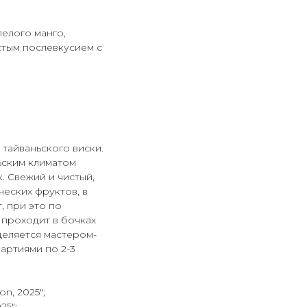
пелого манго,
стым послевкусием с
тайваньского виски.
ьским климатом
. Свежий и чистый,
еских фруктов, в
, при это по
 проходит в бочках
деляется мастером-
артиями по 2-3
on, 2025";
25";