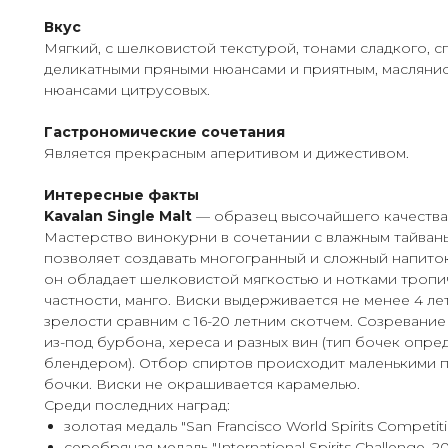
Вкус
Мягкий, с шелковистой текстурой, тонами сладкого, с
деликатными пряными нюансами и приятным, масляни
нюансами цитрусовых.
Гастрономические сочетания
Является прекрасным аперитивом и дижестивом.
Интересные факты
Kavalan Single Malt
— образец высочайшего качества 
Мастерство винокурни в сочетании с влажным тайван
позволяет создавать многогранный и сложный напиток
он обладает шелковистой мягкостью и нотками тропич
частности, манго. Виски выдерживается не менее 4 лет
зрелости сравним с 16-20 летним скотчем. Созревание
из-под бурбона, хереса и разных вин (тип бочек опре
блендером). Отбор спиртов происходит маленькими п
бочки. Виски не окрашивается карамелью.
Среди последних наград:
золотая медаль "San Francisco World Spirits Competiti
серебряная медаль "International Spirits Challenge, 20