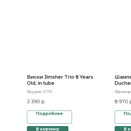
Виски Jimsher Trio 8 Years
Шампа
Old, in tube
Duchen
Rose, 
Грузия, 0.70
Франция
box
3 390
р.
8 970
Подробнее
По
В корзину
В 