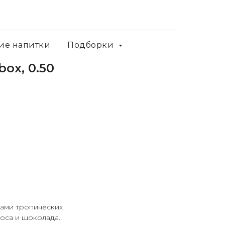
ие напитки
Подборки
box, 0.50
ками тропических
коса и шоколада.