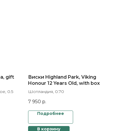
, gift
Виски Highland Park, Viking
Honour 12 Years Old, with box
е, 0.5
Шотландия, 0.70
7 950
р.
Подробнее
В корзину