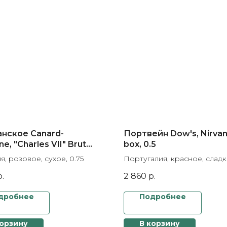
нское Canard-
Портвейн Dow's, Nirvana
e, "Charles VII" Brut
box, 0.5
Champagne AOC, gift
, розовое, сухое, 0.75
Португалия, красное, сладко
р.
2 860
р.
дробнее
Подробнее
корзину
В корзину