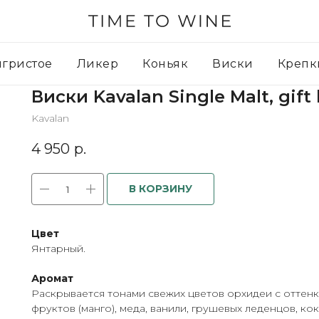
игристое
Ликер
Коньяк
Виски
Крепк
Виски Kavalan Single Malt, gift 
Kavalan
4 950
р.
В КОРЗИНУ
Цвет
Янтарный.
Аромат
Раскрывается тонами свежих цветов орхидеи с оттен
фруктов (манго), меда, ванили, грушевых леденцов, ко