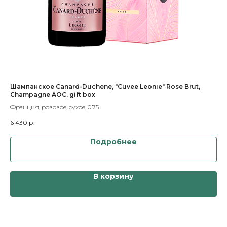
Шампанское Canard-Duchene, "Cuvee Leonie" Rose Brut,
Кон
Champagne AOC, gift box
Фра
Франция, розовое, сухое, 0.75
5 
6 430
р.
Подробнее
В корзину