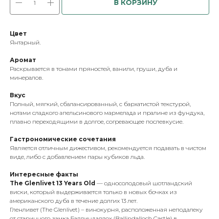
В КОРЗИНУ
Цвет
Янтарный.
Аромат
Раскрывается в тонами пряностей, ванили, груши, дуба и
минералов.
Вкус
Полный, мягкий, сбалансированный, с бархатистой текстурой,
нотами сладкого апельсинового мармелада и пралине из фундука,
плавно переходящими в долгое, согревающее послевкусие.
Гастрономические сочетания
Является отличным дижестивом, рекомендуется подавать в чистом
виде, либо с добавлением пары кубиков льда.
Интересные факты
The Glenlivet 13 Years Old
— односолодовый шотландский
виски, который выдерживается только в новых бочках из
американского дуба в течение долгих 13 лет.
Гленливет (The Glenlivet) – винокурня, расположенная неподалеку
от старинного замка Баллиндаллох (Ballindalloch Castle) в