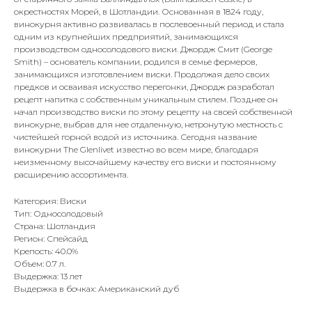
окрестностях Морей, в Шотландии. Основанная в 1824 году,
винокурня активно развивалась в послевоенный период и стала
одним из крупнейших предприятий, занимающихся
производством односолодового виски. Джордж Смит (George
Smith) – основатель компании, родился в семье фермеров,
занимающихся изготовлением виски. Продолжая дело своих
предков и осваивая искусство перегонки, Джордж разработал
рецепт напитка с собственным уникальным стилем. Позднее он
начал производство виски по этому рецепту на своей собственной
винокурне, выбрав для нее отдаленную, нетронутую местность с
чистейшей горной водой из источника. Сегодня название
винокурни The Glenlivet известно во всем мире, благодаря
неизменному высочайшему качеству его виски и постоянному
расширению ассортимента.
Категория: Виски
Тип: Односолодовый
Страна: Шотландия
Регион: Спейсайд
Крепость: 40.0%
Объем: 0.7 л.
Выдержка: 13 лет
Выдержка в бочках: Американский дуб