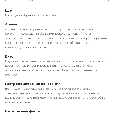
Цвет
Насыщенный рубиново-красный.
Аромат
Сильные, тонизирующие ноты цитрусовых и эфирных масел в
сочетании со свежими бальзамическо-смолистыми нотами
эвкалипта и ментола составляют сердце аромата ликера. Вторичные
сложные тона трав, цветов и цитрусовых добавляют всей
композиции изысканность.
Вкус
Вкус ликера сложный, насыщенный, с горькими нотками корней и
коры. Пряные и тропические ноты присутствуют в букете,
дополняясь акцентами цитрусовых. Послевкусие приятное и
стойкое.
Гастрономические сочетания
Великолепно сочетается в коктейлях, может сочетаться с
традиционными итальянскими закусками чикетти: жареными
кальмарами, полентой, ломтиками поджаренного на гриле хлеба с
мясом и сырами.
Интересные факты