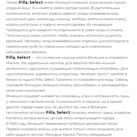
Ликер
Pilla, Select
имеет богатый, сложный, изысканный горько-
сладкий вкус. Он имеет в своем составе около 30 растительных
компонентов, включая корень ревеня, ягоды можжевельника,
мускатный орех, кориандр, корицу, имбирь, апельсиновую корку,
корень ангостуры и корень хинного дерева. Их мацерация
проводится для каждого по отдельности в смеси воды и спирта.
Полученную смесь кипятят, чтобы извлечь истинную сущность
растений. Настойку ягод можжевельника отдельно дистиллируют в
перегонном кубе по старинным методам для извлечения
насыщенного аромата.
Pilla, Select
— это сочетание изысканности Венеции и игривости
Италии. Это идеальный напиток для веселой летней ночной
вечеринки с друзьями, создающий потрясающую атмосферу. Для
приготовления знаменитого аперитива "Venetian Spritz" налейте в
бокал со льдом Pilla, Select, Просекко и газированную воду. Сверху
положите большую зеленую оливку, расслабьтесь и наслаждайтесь
отличной компанией.
Венеция скрывает множество сокровищ, ключ к которым есть лишь
у немногих счастливчиков. Уникальность и старина: ни в одном
другом городе мира они не ценятся так, как в Венеции.
Не случайно история
Pilla, Select
началась именно здесь, в районе
Кастелло, историческом центре этого интригующего города.
В 1920 году Венеция переживала глубокую депрессию после
Первой мировой войны, а ее жители только стали открывать для
себя радости жизни. Молодые братья Пилла, обладавшие