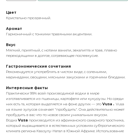
Цвет
Кристально прозрачный.
Аромат
Гармоничный с тонкими травяными акцентами.
Вкус
Мягкий, приятный, с нотами ванили, эвкалипта и трав, плавно
переходящими в долгое, согревающее послевкусие.
Гастрономические сочетания
Рекомендуется употреблять в чистом виде, с соленьями,
маринадами, овощами, мясными закусками и горячими блюдами.
Интересные факты
Практически 99% всей производимой водки в мире
изготавливается из пшеницы, картофеля или кукурузы. Но среди
них есть та, которая выделяется на фоне других — это
Vusa .
Vusa
на языке зулусов означает "пробудить". Она действительно может
пробудить в вас что-то новое своим уникальным вкусом.
Водка
Vusa
производится из африканского сахарного тростника,
который выращивается в естественных условиях субтропического
климата региона Квазулу-Натал в Южной Африке. Использование