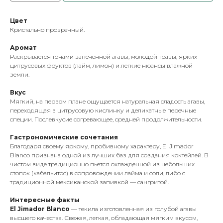
Цвет
Кристально прозрачный.
Аромат
Раскрывается тонами запеченной агавы, молодой травы, ярких
цитрусовых фруктов (лайм, лимон) и легкие нюансы влажной
земли.
Вкус
Мягкий, на первом плане ощущается натуральная сладость агавы,
переходящая в цитрусовую кислинку и деликатные перечные
специи. Послевкусие согревающее, средней продолжительности.
Гастрономические сочетания
Благодаря своему яркому, пробивному характеру, El Jimador
Blanco признана одной из лучших баз для создания коктейлей. В
чистом виде традиционно пьется охлажденной из небольших
стопок (кабальитос) в сопровождении лайма и соли, либо с
традиционной мексиканской запивкой — сангритой.
Интересные факты
El Jimador Blanco
— текила изготовленная из голубой агавы
высшего качества. Свежая, легкая, обладающая мягким вкусом,