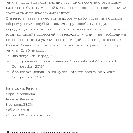
текила прошла двукратную дистилляцию, после чего была сразу
разлита по бутылкам. Такой метод производства позволил напитку
сохранить необыкновенную живость.
Эта текила названа в честь химадоров — рабочих, занимающихся
сбором урожая голубой агавы. Эти трудолюбивые люди,
передающие секреты своего мастерства из поколения в поколение,
гордятся своей профессией и утверждают, что для нее необходимы
не только знания и умения, но настоящий талант и вдохновение.
Именно благодаря этим качествам достигается уникальный вкус
текилы "Эль Химадор".
Текила получила награды:
серебряная медаль на конкурсе "International Wine & Spirit
Competition, 2012"
бронзовая медаль на конкурсе "International Wine & Spirit
Competition, 2010".
Категория: Текила
Страна: Мексика
Регион: Халиско
Крепость: 38.0%
Объем: 0.75 л.
Сырье: 100% голубая агава