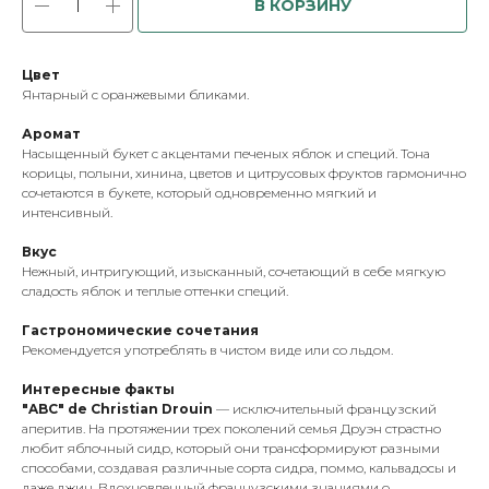
В КОРЗИНУ
Цвет
Янтарный с оранжевыми бликами.
Аромат
Насыщенный букет с акцентами печеных яблок и специй. Тона
корицы, полыни, хинина, цветов и цитрусовых фруктов гармонично
сочетаются в букете, который одновременно мягкий и
интенсивный.
Вкус
Нежный, интригующий, изысканный, сочетающий в себе мягкую
сладость яблок и теплые оттенки специй.
Гастрономические сочетания
Рекомендуется употреблять в чистом виде или со льдом.
Интересные факты
"ABC" de Christian Drouin
— исключительный французский
аперитив. На протяжении трех поколений семья Друэн страстно
любит яблочный сидр, который они трансформируют разными
способами, создавая различные сорта сидра, поммо, кальвадосы и
даже джин. Вдохновленный французскими знаниями о