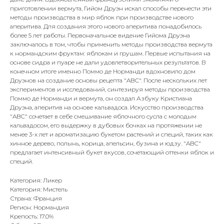
приготовлении вермута, Гийом Друэн искал способы перенести эти
методы производства в мир яблок при производстве нового
аперитива. Для создания этого нового аперитива понадобилось
более 5 лет работы. Первоначальное видение Гийома Друэна
заключалось в том, чтобы применить методы производства вермута
к нормандским фруктам: яблокам и грушам. Первые испытания на
основе сидра и пуаре не дали удовлетворительных результатов. В
конечном итоге именно Поммо де Норманди вдохновило дом
Друэнов на создание основы рецепта "ABC". После нескольких лет
экспериментов и исследований, синтезируя методы производства
Поммо де Норманди и вермута, он создал Азбуку Кристиана
Друэна, аперитив на основе кальвадоса. Искусство производства
"ABC" сочетает в себе смешивание яблочного сусла с молодым
кальвадосом, его выдержку в дубовых бочках на протяжении не
менее 3-х лет и ароматизацию букетом растений и специй, таких как
хинное дерево, полынь, корица, апельсин, бузина и юдзу. "ABC"
предлагает интенсивный букет вкусов, сочетающий оттенки яблок и
специй.
Категория: Ликер
Категория: Мистель
Страна: Франция
Регион: Нормандия
Крепость: 17.0%