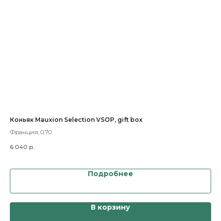
0
Коньяк Mauxion Selection VSOP, gift box
Ша
Ch
Франция, 0.70
Фра
6 040
р.
7 
Подробнее
В корзину