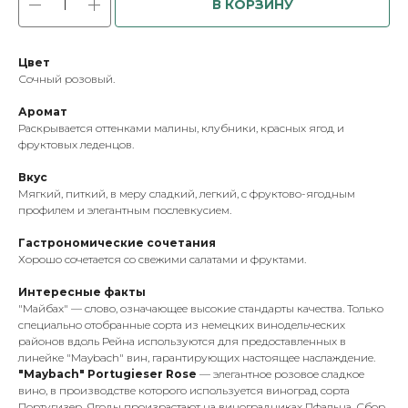
В КОРЗИНУ
Цвет
Сочный розовый.
Аромат
Раскрывается оттенками малины, клубники, красных ягод и
фруктовых леденцов.
Вкус
Мягкий, питкий, в меру сладкий, легкий, с фруктово-ягодным
профилем и элегантным послевкусием.
Гастрономические сочетания
Хорошо сочетается со свежими салатами и фруктами.
Интересные факты
"Майбах" — слово, означающее высокие стандарты качества. Только
специально отобранные сорта из немецких винодельческих
районов вдоль Рейна используются для предоставленных в
линейке "Maybach" вин, гарантирующих настоящее наслаждение.
"Maybach" Portugieser Rose
— элегантное розовое сладкое
вино, в производстве которого используется виноград сорта
Португизер. Ягоды произрастают на виноградниках Пфальца. Сбор