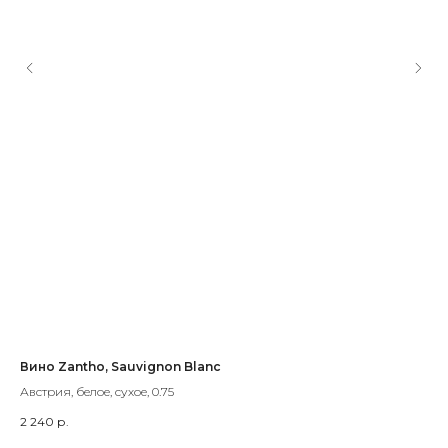
Вино Zantho, Sauvignon Blanc
Ви
Австрия, белое, сухое, 0.75
Нов
2 240
р.
1 5