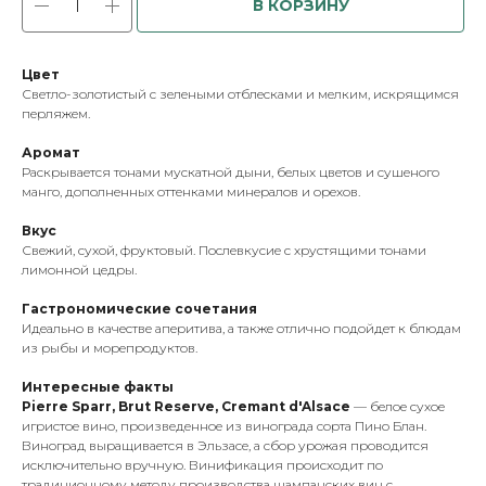
В КОРЗИНУ
Цвет
Светло-золотистый с зелеными отблесками и мелким, искрящимся
перляжем.
Аромат
Раскрывается тонами мускатной дыни, белых цветов и сушеного
манго, дополненных оттенками минералов и орехов.
Вкус
Свежий, сухой, фруктовый. Послевкусие с хрустящими тонами
лимонной цедры.
Гастрономические сочетания
Идеально в качестве аперитива, а также отлично подойдет к блюдам
из рыбы и морепродуктов.
Интересные факты
Pierre Sparr, Brut Reserve, Cremant d'Alsace
— белое сухое
игристое вино, произведенное из винограда сорта Пино Блан.
Виноград выращивается в Эльзасе, а сбор урожая проводится
исключительно вручную. Винификация происходит по
традиционному методу производства шампанских вин с