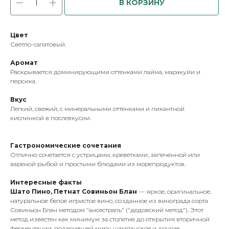
В КОРЗИНУ
Цвет
Светло-салатовый.
Аромат
Раскрывается доминирующими оттенками лайма, маракуйи и
персика.
Вкус
Легкий, свежий, с минеральными оттенками и пикантной
кислинкой в послевкусии.
Гастрономические сочетания
Отлично сочетается с устрицами, креветками, запеченной или
вареной рыбой и простыми блюдами из морепродуктов.
Интересные факты
Шато Пино, Петнат Совиньон Блан
— яркое, оригинальное,
натуральное белое игристое вино, созданное из винограда сорта
Совиньон Блан методом "ансестраль" ("дедовский метод"). Этот
метод известен как минимум за столетие до открытия вторичной
ферментации, подарившей миру шампанское и другие