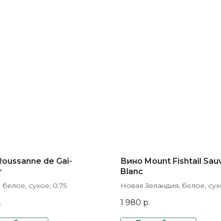
oussanne de Gai-
Вино Mount Fishtail Sau
r
Blanc
 белое, сухое, 0.75
Новая Зеландия, белое, сухо
.
1 980
р.