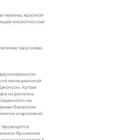
ми малины, красной
рящей кислотностью
легкими закусками,
 вдохновленное
ской венецианской
 Джонсон. Купаж
ера из региона
ыращенного на
альным балансом
оматом и красивой
я проводится
оричное брожение
лавах и занимает 3