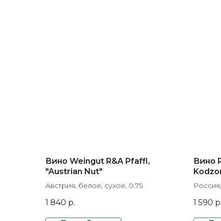
Вино Weingut R&A Pfaffl,
Вино R
"Austrian Nut"
Kodzo
Австрия, белое, сухое, 0.75
Россия,
1 840
р.
1 590
р