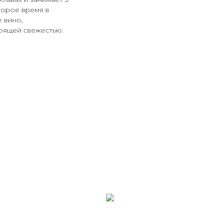
торое время в
 вино,
рящей свежестью.