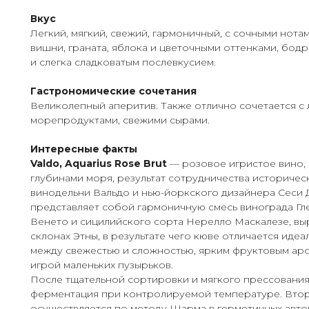
Вкус
Легкий, мягкий, свежий, гармоничный, с сочными нота
вишни, граната, яблока и цветочными оттенками, бод
и слегка сладковатым послевкусием.
Гастрономические сочетания
Великолепный аперитив. Также отлично сочетается с 
морепродуктами, свежими сырами.
Интересные факты
Valdo, Aquarius Rose Brut
— розовое игристое вино,
глубинами моря, результат сотрудничества историче
винодельни Вальдо и нью-йоркского дизайнера Сеси
представляет собой гармоничную смесь винограда Гл
Венето и сицилийского сорта Нерелло Маскалезе, в
склонах Этны, в результате чего кюве отличается иде
между свежестью и сложностью, ярким фруктовым ар
игрой маленьких пузырьков.
После тщательной сортировки и мягкого прессовани
ферментация при контролируемой температуре. Вт
осуществляется по методу Шарма в герметичных авток