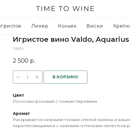
игристое
Ликер
Коньяк
Виски
Крепк
Игристое вино Valdo, Aquarius
Valdo
2 500
р.
В КОРЗИНУ
Цвет
Лососево-розовый с тонким перляжем.
Аромат
Раскрывается нежными тонами спелой малины и вишн
переплетающимися с нежными оттенками лепестков р