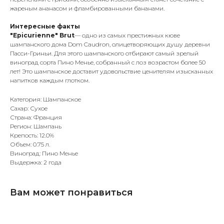
жареным ананасом и фламбированными бананами.
Интересные факты
"Epicurienne" Brut
— одно из самых престижных кюве
шампанского дома Dom Caudron, олицетворяющих душу деревни
Пасси-Гриньи. Для этого шампанского отбирают самый зрелый
виноград сорта Пино Менье, собранный с лоз возрастом более 50
лет! Это шампанское доставит удовольствие ценителям изысканных
напитков каждым глотком.
Категория: Шампанское
Сахар: Сухое
Страна: Франция
Регион: Шампань
Крепость: 12.0%
Объем: 0.75 л.
Виноград: Пино Менье
Выдержка: 2 года
Вам может понравиться