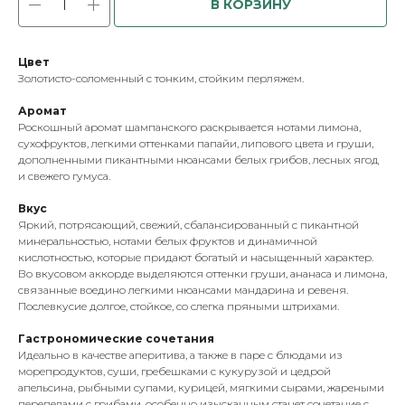
В КОРЗИНУ
Цвет
Золотисто-соломенный с тонким, стойким перляжем.
Аромат
Роскошный аромат шампанского раскрывается нотами лимона,
сухофруктов, легкими оттенками папайи, липового цвета и груши,
дополненными пикантными нюансами белых грибов, лесных ягод
и свежего гумуса.
Вкус
Яркий, потрясающий, свежий, сбалансированный с пикантной
минеральностью, нотами белых фруктов и динамичной
кислотностью, которые придают богатый и насыщенный характер.
Во вкусовом аккорде выделяются оттенки груши, ананаса и лимона,
связанные воедино легкими нюансами мандарина и ревеня.
Послевкусие долгое, стойкое, со слегка пряными штрихами.
Гастрономические сочетания
Идеально в качестве аперитива, а также в паре с блюдами из
морепродуктов, суши, гребешками с кукурузой и цедрой
апельсина, рыбными супами, курицей, мягкими сырами, жареными
перепелами с грибами, особенно изысканным станет сочетание с