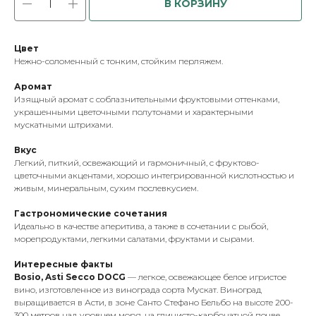
В КОРЗИНУ
Цвет
Нежно-соломенный с тонким, стойким перляжем.
Аромат
Изящный аромат с соблазнительными фруктовыми оттенками,
украшенными цветочными полутонами и характерными
мускатными штрихами.
Вкус
Легкий, питкий, освежающий и гармоничный, с фруктово-
цветочными акцентами, хорошо интегрированной кислотностью и
живым, минеральным, сухим послевкусием.
Гастрономические сочетания
Идеально в качестве аперитива, а также в сочетании с рыбой,
морепродуктами, легкими салатами, фруктами и сырами.
Интересные факты
Bosio, Asti Secco DOCG
— легкое, освежающее белое игристое
вино, изготовленное из винограда сорта Мускат. Виноград
выращивается в Асти, в зоне Санто Стефано Бельбо на высоте 200-
300 метров над уровнем моря, на глинисто-карбонатной почве.