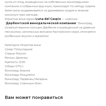
сусла из ягод, выращенных на собственных виноградниках
компании и собранных вручную, происходит по методу Шарма.
Затем вино выдерживается на дрожжевом осадке в течение
минимум трех месяцев.
Игристые вина серии
Luna del Caspio
— новинка
"
Дербентской винодельческой компании
". Виноград,
согретый жарким солнцем Дербента и выращенный на древних
песчаниках, напитанных волнами Каспийского моря, отличается
особенным вкусом и ароматом.
Категория: Игристое вино
Сахар: Полусладкое
Страна: Россия
Регион: Дагестан
Крепость: 12.5%
Объем: 0.75 л.
Виноград: Бианка
Виноград: Ркацители
Виноград: Первенец Магарача
Виноград: Совиньон Блан
Вам может понравиться