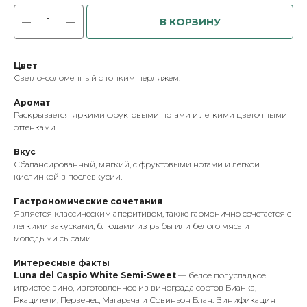
В КОРЗИНУ
Цвет
Светло-соломенный с тонким перляжем.
Аромат
Раскрывается яркими фруктовыми нотами и легкими цветочными
оттенками.
Вкус
Сбалансированный, мягкий, с фруктовыми нотами и легкой
кислинкой в послевкусии.
Гастрономические сочетания
Является классическим аперитивом, также гармонично сочетается с
легкими закусками, блюдами из рыбы или белого мяса и
молодыми сырами.
Интересные факты
Luna del Caspio White Semi-Sweet
— белое полусладкое
игристое вино, изготовленное из винограда сортов Бианка,
Ркацители, Первенец Магарача и Совиньон Блан. Винификация