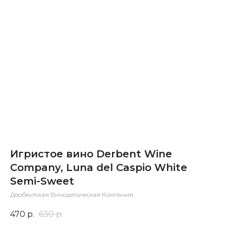
Игристое вино Derbent Wine
Company, Luna del Caspio White
Semi-Sweet
Дербентская Винодельческая Компания
470
р.
630
р.