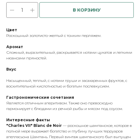
В КОРЗИНУ
Цвет
Роскошный золотисто-желтый с тонким перляжем.
Аромат
Сложный, выразительный, раскрывается нотами цукатов и легкими
нюансами пряностей.
Вкус
Насыщенный, теплый, с нотами груши и засахаренных фруктов, с
восхитительной кислотностью и богатым послевкусием.
Гастрономические сочетания
Является отличным аперитивом. Также оно превосходно
гармонирует с блюдами из речной рыбы и мясом под соусом.
Интересные факты
"Charles VII" Blanc de Noir
— роскошное шампанское, которое в
полной мере выражает богатство и глубину лучших терруаров
апелласьона Шампань. Первый винтаж шампанского был выпущен