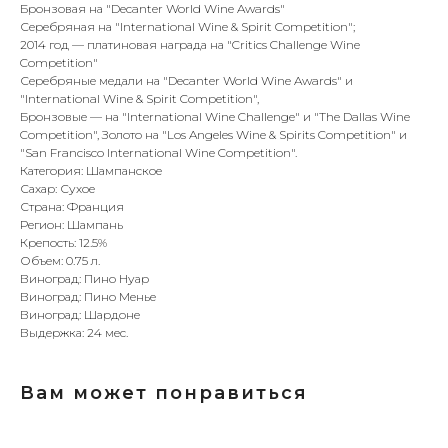
Бронзовая на "Decanter World Wine Awards"
Серебряная на "International Wine & Spirit Competition";
2014 год — платиновая награда на "Critics Challenge Wine
Competition"
Серебряные медали на "Decanter World Wine Awards" и
"International Wine & Spirit Competition",
Бронзовые — на "International Wine Challenge" и "The Dallas Wine
Competition", Золото на "Los Angeles Wine & Spirits Competition" и
"San Francisco International Wine Competition".
Категория: Шампанское
Сахар: Сухое
Страна: Франция
Регион: Шампань
Крепость: 12.5%
Объем: 0.75 л.
Виноград: Пино Нуар
Виноград: Пино Менье
Виноград: Шардоне
Выдержка: 24 мес.
Вам может понравиться