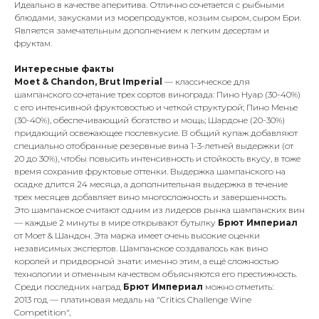
Идеально в качестве аперитива. Отлично сочетается с рыбными
блюдами, закусками из морепродуктов, козьим сыром, сыром Бри.
Является замечательным дополнением к легким десертам и
фруктам.
Интересные факты
Moet & Chandon, Brut Imperial
— классическое для
шампанского сочетание трех сортов винограда: Пино Нуар (30-40%)
с его интенсивной фруктовостью и четкой структурой; Пино Менье
(30-40%), обеспечивающий богатство и мощь; Шардоне (20-30%)
придающий освежающее послевкусие. В общий купаж добавляют
специально отобранные резервные вина 1-3-летней выдержки (от
20 до 30%), чтобы повысить интенсивность и стойкость вкусу, в тоже
время сохранив фруктовые оттенки. Выдержка шампанского на
осадке длится 24 месяца, а дополнительная выдержка в течение
трех месяцев добавляет вино многосложность и завершенность.
Это шампанское считают одним из лидеров рынка шампанских вин
— каждые 2 минуты в мире открывают бутылку
Брют Империал
от Моет & Шандон. Эта марка имеет очень высокие оценки
независимых экспертов. Шампанское создавалось как вино
королей и придворной знати: именно этим, а ещё сложностью
технологии и отменным качеством объясняются его престижность.
Среди последних наград
Брют Империал
можно отметить:
2013 год — платиновая медаль на "Critics Challenge Wine
Competition",