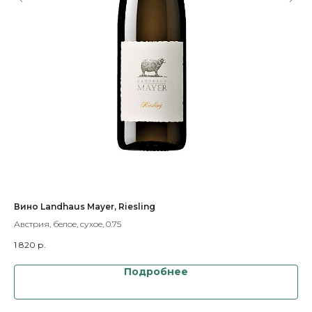
Вино Landhaus Mayer, Riesling
Ви
Австрия, белое, сухое, 0.75
Авс
1 820
р.
2 
Подробнее