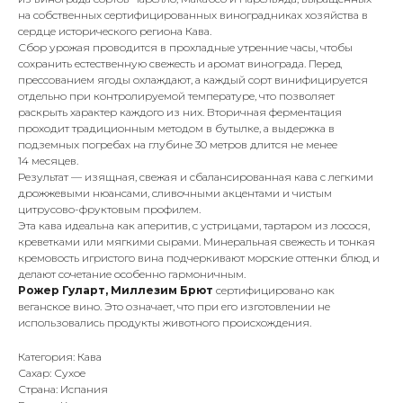
на собственных сертифицированных виноградниках хозяйства в
сердце исторического региона Кава.
Сбор урожая проводится в прохладные утренние часы, чтобы
сохранить естественную свежесть и аромат винограда. Перед
прессованием ягоды охлаждают, а каждый сорт винифицируется
отдельно при контролируемой температуре, что позволяет
раскрыть характер каждого из них. Вторичная ферментация
проходит традиционным методом в бутылке, а выдержка в
подземных погребах на глубине 30 метров длится не менее
14 месяцев.
Результат — изящная, свежая и сбалансированная кава с легкими
дрожжевыми нюансами, сливочными акцентами и чистым
цитрусово-фруктовым профилем.
Эта кава идеальна как аперитив, с устрицами, тартаром из лосося,
креветками или мягкими сырами. Минеральная свежесть и тонкая
кремовость игристого вина подчеркивают морские оттенки блюд и
делают сочетание особенно гармоничным.
Рожер Гуларт, Миллезим Брют
сертифицировано как
веганское вино. Это означает, что при его изготовлении не
использовались продукты животного происхождения.
Категория: Кава
Сахар: Сухое
Страна: Испания