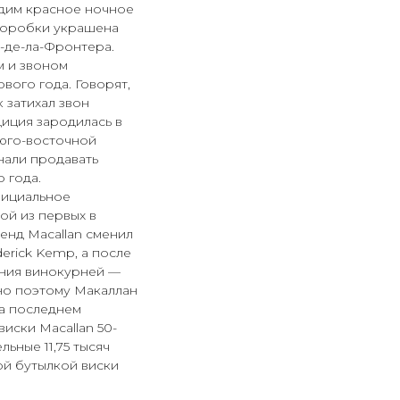
идим красное ночное
 коробки украшена
-де-ла-Фронтера.
м и звоном
вого года. Говорят,
к затихал звон
диция зародилась в
 юго-восточной
нали продавать
 года.
официальное
ой из первых в
енд Macallan сменил
erick Kemp, а после
ения винокурней —
но поэтому Макаллан
На последнем
виски Macallan 50-
ьные 11,75 тысяч
ой бутылкой виски