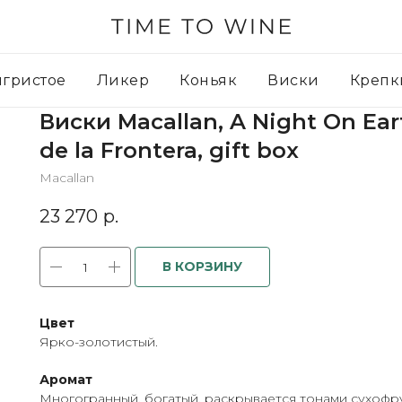
игристое
Ликер
Коньяк
Виски
Крепк
Виски Macallan, A Night On Eart
de la Frontera, gift box
Macallan
23 270
р.
В КОРЗИНУ
Цвет
Ярко-золотистый.
Аромат
Многогранный, богатый, раскрывается тонами сухофру