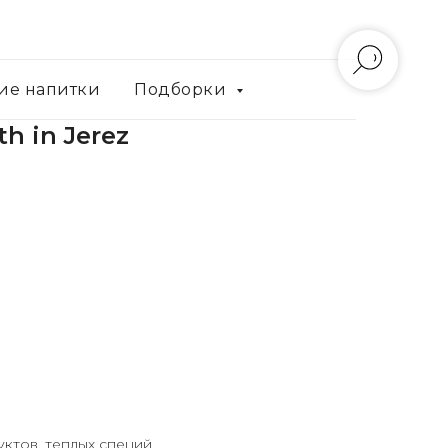
ие напитки
Подборки
h in Jerez
ктов, теплых специй