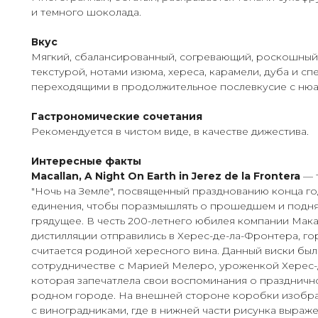
и темного шоколада.
Вкус
Мягкий, сбалансированный, согревающий, роскошный,
текстурой, нотами изюма, хереса, карамели, дуба и сп
переходящими в продолжительное послевкусие с нюа
Гастрономические сочетания
Рекомендуется в чистом виде, в качестве дижестива.
Интересные факты
Macallan, A Night On Earth in Jerez de la Frontera
— 
"Ночь на Земле", посвященный празднованию конца го
единения, чтобы поразмышлять о прошедшем и подня
грядущее. В честь 200-летнего юбилея компании Мак
дистилляции отправились в Херес-де-ла-Фронтера, го
считается родиной хересного вина. Данный виски был
сотрудничестве с Марией Мелеро, уроженкой Херес-
которая запечатлела свои воспоминания о праздничн
родном городе. На внешней стороне коробки изобр
с виноградниками, где в нижней части рисунка выраж