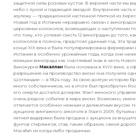
защитной силы розовых кустов. В верхней части мы в
небо с луной и падающей звездой. Внутренняя часть
азулежу — традиционной настенной плиткой из Херес
Новый год в Испании неразрывно связан с виноградо
церковных колоколов, возвещающих о наступлении Но
что тому, кто успевал съесть 12 виноградин до того, ка
колоколов в полночь, предстоял удачный год. Эта тра
конце XIX века и была популяризирована фермерами
Испании в особенно урожайные годы, когда они начи
излишки винограда как счастливый знак в честь Нового
Винокурня
Макаллан
была основана в XVIII веке, а 
разрешение на производство виски она получила одн
Шотландии — в 1824 году. За свою долгую историю бр
много собственников, но в итоге был приобретен Rod
его смерти достался дочерям. Факт женского управл
очень редкое событие в мире виски. Возможно, имен
отличается особенно нежным и деликатным вкусом. 
аукционе винтажного алкоголя в Глазго 2009, бутылка 
летней выдержки была продана с аукциона за внушител
фунтов стерлингов, став, таким образом, самой дорог
Macallan из когда-либо проданных.