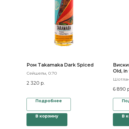
Ром Takamaka Dark Spiced
Виски 
Old, in
Сейшелы, 0.70
Шотлан
2 320
р.
6 890
р
Подробнее
По
В корзину
В 