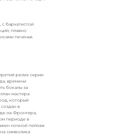
 с бархатистой
еций, плавно
нсами печенья.
третий релиз серии
да, времени
ть бокалы за
аллан мастера
род, который
создан в
де-ла-Фронтера,
ом периоде в
ажен ночной пейзаж
ена символика