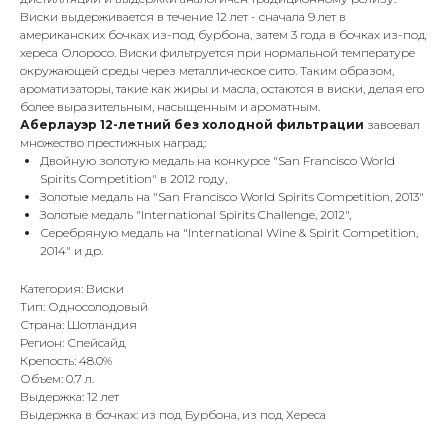
Виски выдерживается в течение 12 лет - сначала 9 лет в
американских бочках из-под бурбона, затем 3 года в бочках из-под
хереса Олоросо. Виски фильтруется при нормальной температуре
окружающей среды через металлическое сито. Таким образом,
ароматизаторы, такие как жиры и масла, остаются в виски, делая его
более выразительным, насыщенным и ароматным.
Аберлауэр 12-летний без холодной фильтрации
завоевал
множество престижных наград:
Двойную золотую медаль на конкурсе "San Francisco World
Spirits Competition" в 2012 году,
Золотые медаль на "San Francisco World Spirits Competition, 2013"
Золотые медаль "International Spirits Challenge, 2012",
Серебряную медаль на "International Wine & Spirit Competition,
2014" и др.
Категория: Виски
Тип: Односолодовый
Страна: Шотландия
Регион: Спейсайд
Крепость: 48.0%
Объем: 0.7 л.
Выдержка: 12 лет
Выдержка в бочках: из под Бурбона, из под Хереса