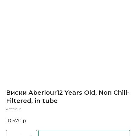
Виски Aberlour12 Years Old, Non Сhill-
Filtered, in tube
Aberlour
10 570
р.