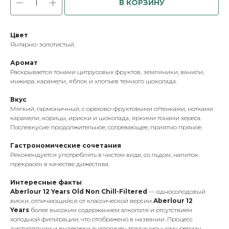
В КОРЗИНУ
Цвет
Янтарно-золотистый.
Аромат
Раскрывается тонами цитрусовых фруктов, земляники, ванили,
инжира, карамели, яблок и хлопьев темного шоколада.
Вкус
Мягкий, гармоничный, с орехово-фруктовыми оттенками, нотками
карамели, корицы, ириски и шоколада, яркими тонами хереса.
Послевкусие продолжительное, согревающее, приятно пряное.
Гастрономические сочетания
Рекомендуется употреблять в чистом виде, со льдом, напиток
прекрасен в качестве дижестива.
Интересные факты
Aberlour 12 Years Old Non Сhill-Filtered
— односолодовый
виски, отличающийся от классической версии
Aberlour 12
Years
более высоким содержанием алкоголя и отсутствием
холодной фильтрации, что отображено в названии. Процесс
дистилляции и выдержки аналогичен традиционному релизу.