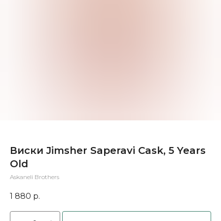
Виски Jimsher Saperavi Cask, 5 Years
Old
Askaneli Brothers
1 880
р.