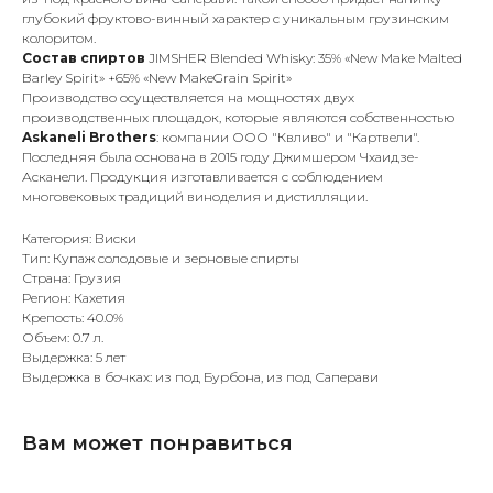
глубокий фруктово-винный характер с уникальным грузинским
колоритом.
Состав спиртов
JIMSHER Blended Whisky: 35% «New Make Malted
Barley Spirit» +65% «New MakeGrain Spirit»
Производство осуществляется на мощностях двух
производственных площадок, которые являются собственностью
Askaneli Brothers
: компании ООО "Квливо" и "Картвели".
Последняя была основана в 2015 году Джимшером Чхаидзе-
Асканели. Продукция изготавливается с соблюдением
многовековых традиций виноделия и дистилляции.
Категория: Виски
Тип: Купаж солодовые и зерновые спирты
Страна: Грузия
Регион: Кахетия
Крепость: 40.0%
Объем: 0.7 л.
Выдержка: 5 лет
Выдержка в бочках: из под Бурбона, из под Саперави
Вам может понравиться