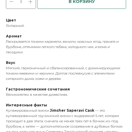
В КОРЗИНУ
Цвет
Янтарный.
Аромат
Раскрывается тонами карамели, ванили, красных ягод, граната и
бурбона, оттенками легкого табака, холодного чая, изюма и
гвоздики.
Вкус
Мягкий, гармоничный и сбалансированный, с доминирующими
тонами ежевики и черники. Долгое послевкусие с элементами
сигарного дыма, кожи и дерева.
Гастрономические сочетания
Великолепен в качестве дижестива.
Интересные факты
Купажированный виски
Jimsher Saperavi Cask
— это
купажированный грузинский виски с выдержкой 5 лет, которая
проходит в двв этапа: сначала не менее трех лет в бочках из-под
бурбона, а затем — дополнительное созревание в дубовых бочках
из-под красного вина Саперави. Такой способ придает напитку