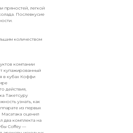
ми пряностей, легкой
колада. Послевкусие
ности.
ольшим количеством
дуктов компании
от купажированный
ся в кубах Коффи
мире
о действия,
ка Такетсуру
жность узнать, как
аппарате из первых
. Масатака оценил
л два комплекта на
бы Coffey —
ют ароматы исходных