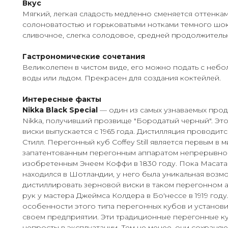
Вкус
Мягкий, легкая сладость медленно сменяется оттенка
солоноватостью и горьковатыми нотками темного шо
сливочное, слегка солодовое, средней продолжитель
Гастрономические сочетания
Великолепен в чистом виде, его можно подать с неб
воды или льдом. Прекрасен для создания коктейлей.
Интересные факты
Nikka Black Special
— один из самых узнаваемых про
Nikka, получивший прозвище "Бородатый черный". Эт
виски выпускается с 1965 года. Дистилляция проводит
Стилл. Перегонный куб Coffey Still является первым в 
запатентованным перегонным аппаратом непрерывног
изобретенным Энеем Коффи в 1830 году. Пока Масата
находился в Шотландии, у него была уникальная возмо
дистиллировать зерновой виски в таком перегонном 
рук у мастера Джеймса Колдера в Бо'нессе в 1919 году
особенности этого типа перегонных кубов и установи
своем предприятии. Эти традиционные перегонные ку
непросты в эксплуатации. Тем не менее, они сохраня