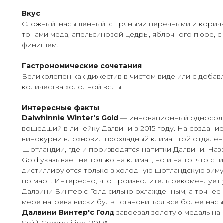
Вкус
Сложный, насыщенный, с пряными перечными и корич
тонами меда, апельсиновой цедры, яблочного пюре, 
финишем.
Гастрономические сочетания
Великолепен как дижестив в чистом виде или с доба
количества холодной воды.
Интересные факты
Dalwhinnie Winter's Gold
— инновационный односоло
вошедший в линейку Далвини в 2015 году. На создани
винокурни вдохновил прохладный климат той отдален
Шотландии, где и производятся напитки Далвини. Назв
Gold указывает не только на климат, но и на то, что сп
дистиллируются только в холодную шотландскую зиму,
по март. Интересно, что производитель рекомендует
Далвини Винтер'с Голд сильно охлажденным, а точнее
мере нагрева виски будет становиться все более нас
Далвини Винтер'с Голд
завоевал золотую медаль на "
Spirit Competition, 2017".