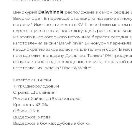
Винокурня
Dalwhinnie
расположена в самом сердце
Высокогорья. В переводе с гэльского название винок
встречи". Именно эти места в XVIII веке были местом 
перегонщиков скота, поскольку здесь располагался источ
Из этого высокогорного источника берется сегодня в
изготовления виски "Dalwhinnie". Винокурня пережил
неоднократно закрывалась на длительный срок. В на
принадлежит концерну Диаджео. Только 10% продукц
выпускается как односолодовые релизы, остальной ви
изготовления купажа "Black & White".
Категория: Виски
Тип: Односолодовый
Страна: Шотландия
Регион: Хайленд (Высокогорье)
Крепость: 43.0%
Объем: 0.7 л.
Выдержка: 3 года
Выдержка в бочках: дубовые бочки