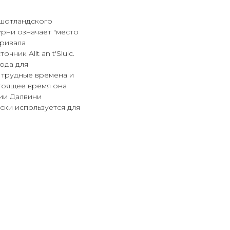
 шотландского
урни означает "место
привала
ник Allt an t'Sluic.
ода для
а трудные времена и
стоящее время она
ии Далвини
ски используется для