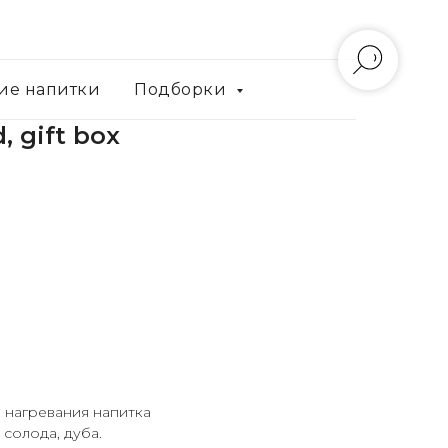
ие напитки
Подборки
, gift box
 нагревания напитка
солода, дуба.