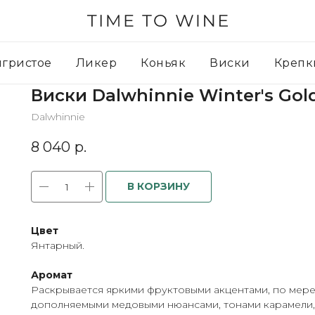
игристое
Ликер
Коньяк
Виски
Крепк
Виски Dalwhinnie Winter's Gold
Dalwhinnie
8 040
р.
В КОРЗИНУ
Цвет
Янтарный.
Аромат
Раскрывается яркими фруктовыми акцентами, по мере
дополняемыми медовыми нюансами, тонами карамели, 