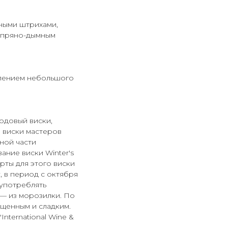
ными штрихами,
с пряно-дымным
влением небольшого
довый виски,
е виски мастеров
ной части
ание виски Winter's
ирты для этого виски
 в период с октября
 употреблять
 — из морозилки. По
ыщенным и сладким.
International Wine &