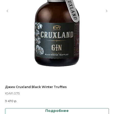
Джин Cruxland Black Winter Truffles
Ра
ЮАР, 0.75
Сер
3 470
р.
2 7
Подробнее