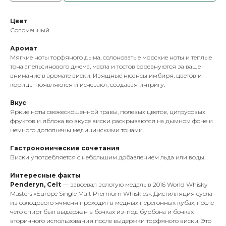
Цвет
Соломенный.
Аромат
Мягкие ноты торфяного дыма, солоноватые морские ноты и теплые
тона апельсинового джема, масла и тостов соревнуются за ваше
внимание в аромате виски. Изящные нюансы имбиря, цветов и
корицы появляются и исчезают, создавая интригу.
Вкус
Яркие ноты свежескошенной травы, полевых цветов, цитрусовых
фруктов и яблока во вкусе виски раскрываются на дымном фоне и
немного дополнены медицинскими тонами.
Гастрономические сочетания
Виски употребляется с небольшим добавлением льда или воды.
Интересные факты
Penderyn, Celt
— завоевал золотую медаль в 2016 World Whisky
Masters «Europe Single Malt Premium Whiskies». Дистилляция сусла
из солодового ячменя проходит в медных перегонных кубах, после
чего спирт был выдержан в бочках из-под бурбона и бочках
вторичного использования после выдержки торфяного виски. Это