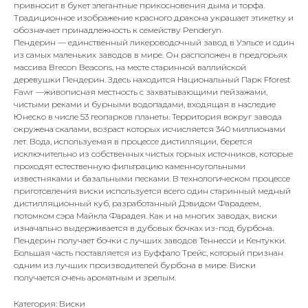
привносит в букет элегантные прикосновения дыма и торфа.
Традиционное изображение красного дракона украшает этикетку и
обозначает принадлежность к семейству Penderyn.
Пендерин — единственный ликероводочный завод в Уэльсе и один
из самых маленьких заводов в мире. Он расположен в предгорьях
массива Brecon Beacons, на месте старинной валлийской
деревушки Пендерин. Здесь находится Национальный Парк Fforest
Fawr —живописная местность с захватывающими пейзажами,
чистыми реками и бурными водопадами, входящая в наследие
Юнеско в числе 53 геопарков планеты. Территория вокруг завода
окружена скалами, возраст которых исчисляется 340 миллионами
лет. Вода, используемая в процессе дистилляции, берется
исключительно из собственных чистых горных источников, которые
проходят естественную фильтрацию каменноугольными
известняками и базальными песками. В технологическом процессе
приготовления виски используется всего один старинный медный
дистилляционный куб, разработанный Дэвидом Фарадеем,
потомком сэра Майкла Фарадея. Как и на многих заводах, виски
изначально выдерживается в дубовых бочках из-под бурбона.
Пендерин получает бочки с лучших заводов Теннесси и Кентукки.
Большая часть поставляется из Буффало Трейс, который признан
одним из лучших производителей бурбона в мире. Виски
получается очень ароматным и зрелым.
Категория: Виски