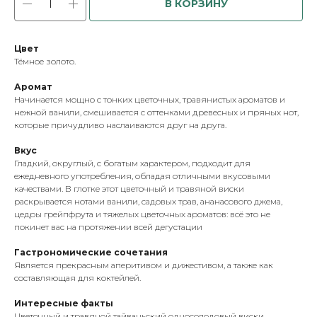
В КОРЗИНУ
Цвет
Тёмное золото.
Аромат
Начинается мощно с тонких цветочных, травянистых ароматов и
нежной ванили, смешивается с оттенками древесных и пряных нот,
которые причудливо наслаиваются друг на друга.
Вкус
Гладкий, округлый, с богатым характером, подходит для
ежедневного употребления, обладая отличными вкусовыми
качествами. В глотке этот цветочный и травяной виски
раскрывается нотами ванили, садовых трав, ананасового джема,
цедры грейпфрута и тяжелых цветочных ароматов: всё это не
покинет вас на протяжении всей дегустации
Гастрономические сочетания
Является прекрасным аперитивом и дижестивом, а также как
составляющая для коктейлей.
Интересные факты
Цветочный и травяной тайваньский односолодовый виски