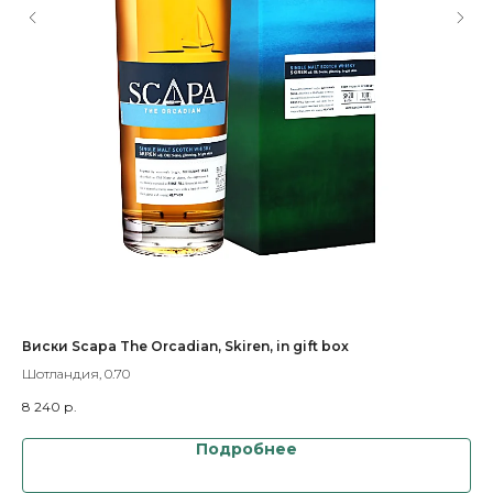
Виски Scapa The Orcadian, Skiren, in gift box
Ви
Шотландия, 0.70
Шот
8 240
р.
2 3
Подробнее