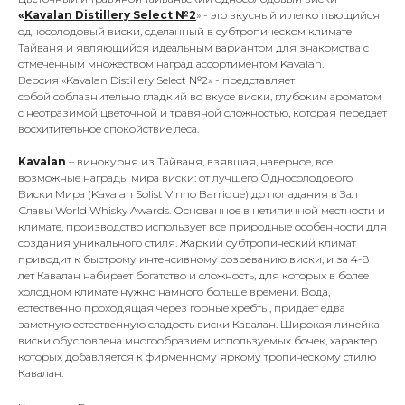
«
Kavalan Distillery Select №2
» - это вкусный и легко пьющийся
односолодовый виски, сделанный в субтропическом климате
Тайваня и являющийся идеальным вариантом для знакомства с
отмеченным множеством наград ассортиментом Kavalan.
Версия «Kavalan Distillery Select №2» - представляет
собой соблазнительно гладкий во вкусе виски, глубоким ароматом
с неотразимой цветочной и травяной сложностью, которая передает
восхитительное спокойствие леса.
Kavalan
– винокурня из Тайваня, взявшая, наверное, все
возможные награды мира виски: от лучшего Односолодового
Виски Мира (Kavalan Solist Vinho Barrique) до попадания в Зал
Славы World Whisky Awards. Основанное в нетипичной местности и
климате, производство использует все природные особенности для
создания уникального стиля. Жаркий субтропический климат
приводит к быстрому интенсивному созреванию виски, и за 4-8
лет Кавалан набирает богатство и сложность, для которых в более
холодном климате нужно намного больше времени. Вода,
естественно проходящая через горные хребты, придает едва
заметную естественную сладость виски Кавалан. Широкая линейка
виски обусловлена многообразием используемых бочек, характер
которых добавляется к фирменному яркому тропическому стилю
Кавалан.