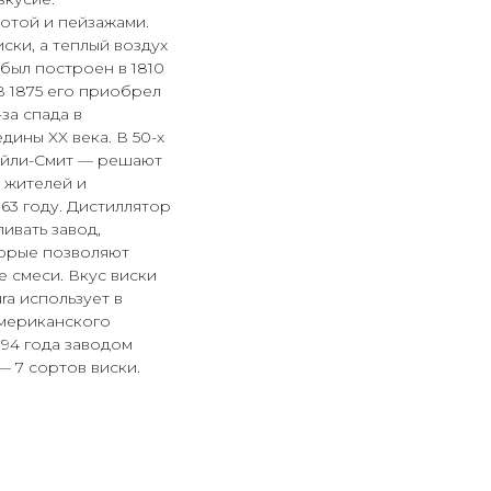
отой и пейзажами.
ски, а теплый воздух
был построен в 1810
В 1875 его приобрел
за спада в
дины XX века. В 50-х
айли-Смит — решают
 жителей и
963 году. Дистиллятор
ивать завод,
торые позволяют
е смеси. Вкус виски
ra использует в
американского
994 года заводом
— 7 сортов виски.