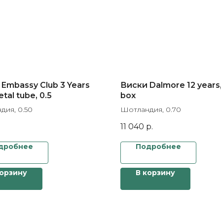
Embassy Club 3 Years
Виски Dalmore 12 years,
etal tube, 0.5
box
дия, 0.50
Шотландия, 0.70
11 040
р.
дробнее
Подробнее
корзину
В корзину