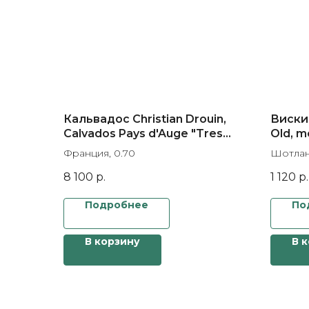
Кальвадос Christian Drouin,
Виски 
Calvados Pays d'Auge "Tres
Old, m
Pomme"
Франция, 0.70
Шотлан
8 100
р.
1 120
р.
Подробнее
По
В корзину
В 