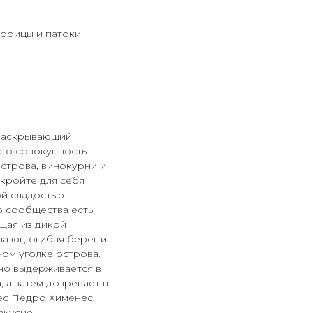
корицы и патоки,
раскрывающий
сто совокупность
острова, винокурни и
ткройте для себя
ой сладостью
о сообщества есть
щая из дикой
а юг, огибая берег и
ом уголке острова.
ьно выдерживается в
 а затем дозревает в
ес Педро Хименес.
вкусие.