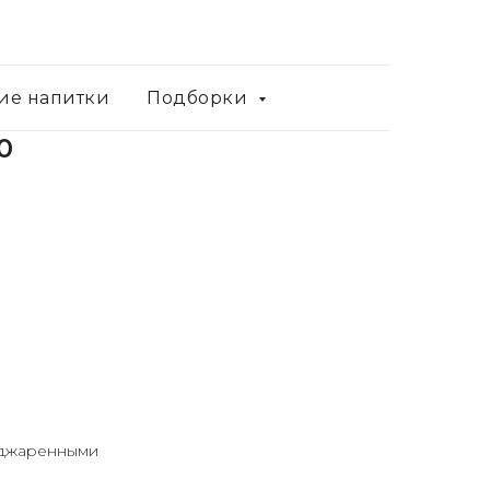
ие напитки
Подборки
0
оджаренными