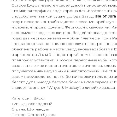
Остров Джура известен своей дикой природной, крас
Его мягкая торфяная вода хороша для изготовления ви
способствует мягкой сушке солода. Завод
Isle of Jura
году в пещере контрабандистов в селении Крейхаус. 
и отремонтировал Джеймс Фергюсон с сыновьями. Из-
экономике завод закрыли, и он бездействовал до сере
годах два местных жителя — Робин Флетчер и Тони Р
восстановить завод с целью привлечь на остров новых
обеспечить рабочие места. Завод вновь заработал в 1
и архитектор Дэлм Эванс, который помогал восстанавл
предложил установить высокие перегонные кубы, ко
создавать легкие и достаточно эклектичные солодовы
получается индивидуальным и неповторимым. Isle of Ju
своем производстве новые бочки исключительно из 
белого дуба, иногда берутся бочки из-под хереса. С 1
владеет компания "Whyte & Mackay", в линейке завода 
Категория: Виски
Тип: Односолодовый
Страна: Шотландия
Регион: Остров Джюра