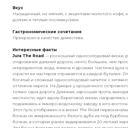
Вкус
Насыщенный, но мягкий, с акцентами молотого кофе, 
долгим и теплым послевкусием.
Гастрономические сочетания
Прекрасен в качестве дижестива.
Интересные факты
Jura The Road
— роскошный односолодовый виски, 
очарование дальней дороги, нечто большее, чем про
ингредиентов: вода, ячмень и дрожжи. Частичка духа 
страсти ее мастеров отражается в каждой бутылке. О
богатый и сложный односолодовый напиток с затяжн
оттенков хереса. На Джюре у крошечного островног
только одна дорога. Длинная, заросшая тропа, выходя
местности, идет вдоль береговой линии, направляясь н
поднимаясь к ликеро-водочному заводу в юго-восточн
Этот путь отображен и в виски. The Road первоначал
бочках их американского белого дуба из-под бурбона,
бочках, в которых ранее выдерживался 20-летний хер
Эти бочки формируют долгое, теплое, манящее после