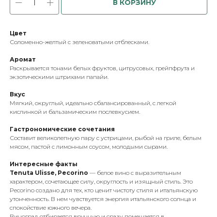
В КОРЗИНУ
Цвет
Соломенно-желтый с зеленоватыми отблесками.
Аромат
Раскрывается тонами белых фруктов, цитрусовых, грейпфрута и
экзотическими штрихами папайи.
Вкус
Мягкий, округлый, идеально сбалансированный, с легкой
кислинкой и бальзамическим послевкусием.
Гастрономические сочетания
Составит великолепную пару с устрицами, рыбой на гриле, белым
мясом, пастой с лимонным соусом, молодыми сырами.
Интересные факты
Tenuta Ulisse, Pecorino
— белое вино с выразительным
характером, сочетающее силу, округлость и изящный стиль. Это
Pecorino создано для тех, кто ценит чистоту стиля и итальянскую
утонченность. В нем чувствуется энергия итальянского солнца и
спокойствие южного вечера.
Виноград отбирается вручную и сразу помещается в