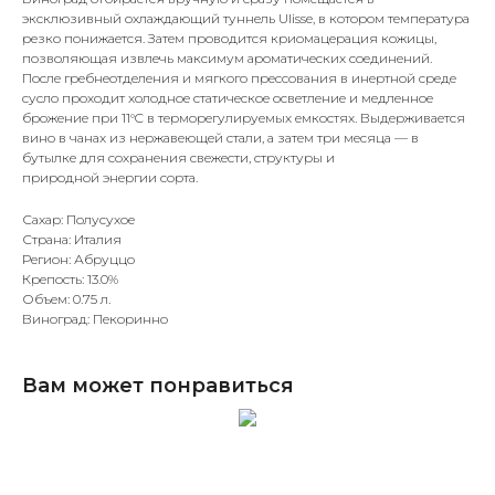
эксклюзивный охлаждающий туннель Ulisse, в котором температура
резко понижается. Затем проводится криомацерация кожицы,
позволяющая извлечь максимум ароматических соединений.
После гребнеотделения и мягкого прессования в инертной среде
сусло проходит холодное статическое осветление и медленное
брожение при 11°C в терморегулируемых емкостях. Выдерживается
вино в чанах из нержавеющей стали, а затем три месяца — в
бутылке для сохранения свежести, структуры и
природной энергии сорта.
Сахар: Полусухое
Страна: Италия
Регион: Абруццо
Крепость: 13.0%
Объем: 0.75 л.
Виноград: Пекоринно
Вам может понравиться