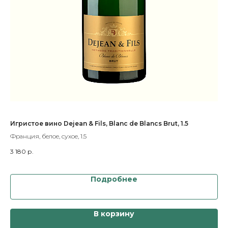
e
Игристое вино Dejean & Fils, Blanc de Blancs Brut, 1.5
Иг
Франция, белое, сухое, 1.5
Ита
3 180
р.
1 4
Подробнее
В корзину