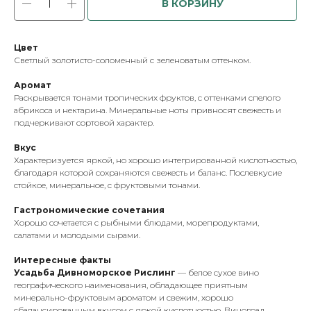
В КОРЗИНУ
Цвет
Светлый золотисто-соломенный с зеленоватым оттенком.
Аромат
Раскрывается тонами тропических фруктов, с оттенками спелого
абрикоса и нектарина. Минеральные ноты привносят свежесть и
подчеркивают сортовой характер.
Вкус
Характеризуется яркой, но хорошо интегрированной кислотностью,
благодаря которой сохраняются свежесть и баланс. Послевкусие
стойкое, минеральное, с фруктовыми тонами.
Гастрономические сочетания
Хорошо сочетается с рыбными блюдами, морепродуктами,
салатами и молодыми сырами.
Интересные факты
Усадьба Дивноморское Рислинг
— белое сухое вино
географического наименования, обладающее приятным
минерально-фруктовым ароматом и свежим, хорошо
сбалансированным вкусом с яркой кислотностью. Виноград