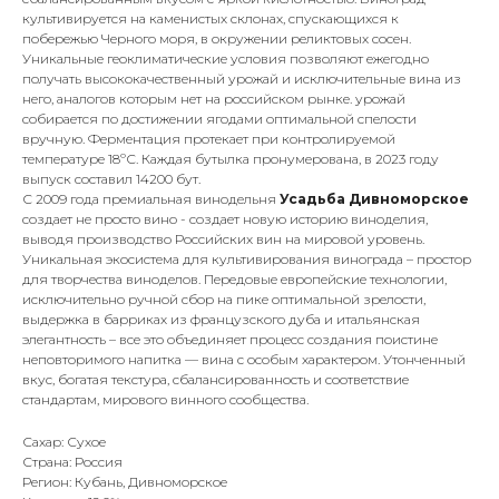
культивируется на каменистых склонах, спускающихся к
побережью Черного моря, в окружении реликтовых сосен.
Уникальные геоклиматические условия позволяют ежегодно
получать высококачественный урожай и исключительные вина из
него, аналогов которым нет на российском рынке. урожай
собирается по достижении ягодами оптимальной спелости
вручную. Ферментация протекает при контролируемой
температуре 18ºС. Каждая бутылка пронумерована, в 2023 году
выпуск составил 14200 бут.
С 2009 года премиальная винодельня
Усадьба Дивноморское
создает не просто вино - создает новую историю виноделия,
выводя производство Российских вин на мировой уровень.
Уникальная экосистема для культивирования винограда – простор
для творчества виноделов. Передовые европейские технологии,
исключительно ручной сбор на пике оптимальной зрелости,
выдержка в барриках из французского дуба и итальянская
элегантность – все это объединяет процесс создания поистине
неповторимого напитка — вина с особым характером. Утонченный
вкус, богатая текстура, сбалансированность и соответствие
стандартам, мирового винного сообщества.
Сахар: Сухое
Страна: Россия
Регион: Кубань, Дивноморское