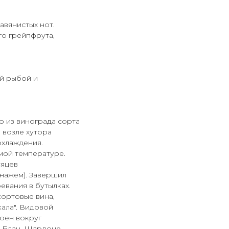
авянистых нот.
го грейпфрута,
ой рыбой и
о из винограда сорта
 возле хутора
хлаждения.
ой температуре.
сяцев
нажем). Завершил
евания в бутылках.
ортовые вина,
кала". Видовой
роен вокруг
н Блан, Шардоне,