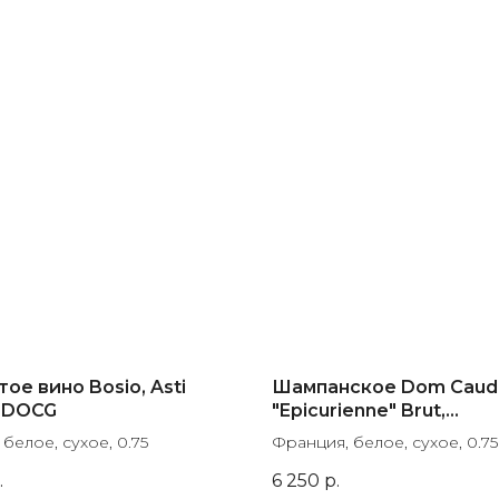
ое вино Bosio, Asti
Шампанское Dom Caud
 DOCG
"Epicurienne" Brut,
Champagne AOC
 белое, сухое, 0.75
Франция, белое, сухое, 0.75
.
6 250
р.