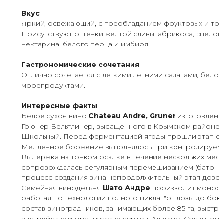
Вкус
Яркий, освежающий, с преобладанием фруктовых и тр
Присутствуют оттенки желтой сливы, абрикоса, спело
нектарина, белого перца и имбиря.
Гастрономические сочетания
Отлично сочетается с легкими летними салатами, бел
морепродуктами.
Интересные факты
Белое сухое вино
Chateau Andre, Gruner
изготовлен
Грюнер Вельтлинер, выращенного в Крымском районе
Школьный. Перед ферментацией ягоды прошли этап о
Медленное брожение выполнялось при контролируем
Выдержка на тонком осадке в течение нескольких ме
сопровождалась регулярным перемешиванием (батон
процесс создания вина непродолжительный этап дозр
Семейная винодельня
Шато Андре
производит монос
работая по технологии полного цикла: "от лозы до бо
состав виноградников, занимающих более 85 га, выст
австрийских и французских сортов: Алиготе, Совиньо