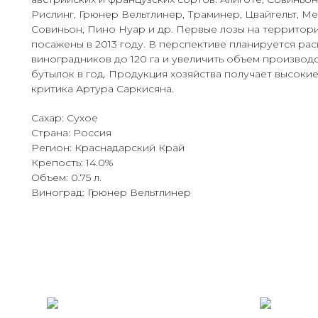
Рислинг, Грюнер Вельтлинер, Траминер, Цвайгельт, М
Совиньон, Пино Нуар и др. Первые лозы на территори
посажены в 2013 году. В перспективе планируется ра
виноградников до 120 га и увеличить объем производс
бутылок в год. Продукция хозяйства получает высоки
критика Артура Саркисяна.
Сахар: Сухое
Страна: Россия
Регион: Краснадарский Край
Крепость: 14.0%
Объем: 0.75 л.
Виноград: Грюнер Вельтлинер