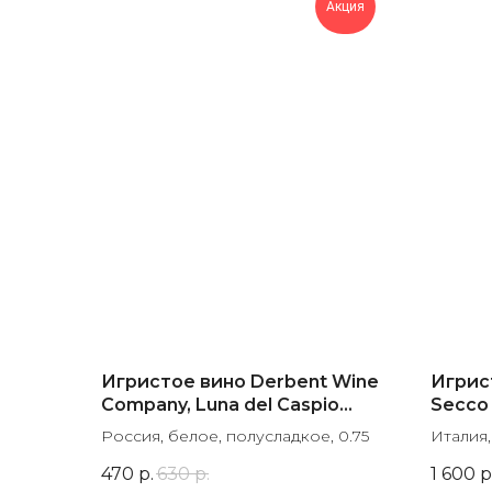
Акция
Игристое вино Derbent Wine
Игрист
Company, Luna del Caspio
Secco
White Semi-Sweet
Россия, белое, полусладкое, 0.75
Италия,
470
р.
630
р.
1 600
р