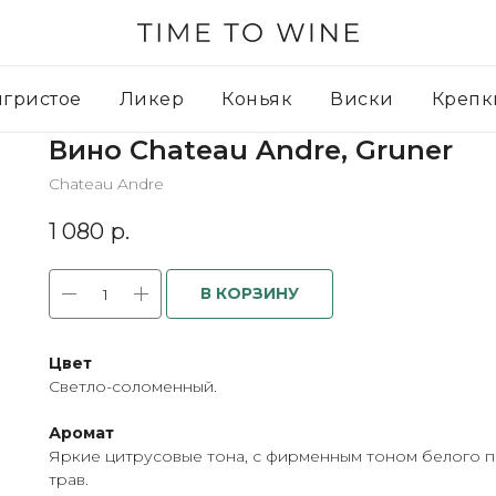
игристое
Ликер
Коньяк
Виски
Крепк
Вино Chateau Andre, Gruner
Chateau Andre
1 080
р.
В КОРЗИНУ
Цвет
Светло-соломенный.
Аромат
Яркие цитрусовые тона, с фирменным тоном белого п
трав.