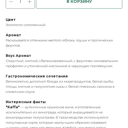
В КОРЗИНУ
Цвет
Золотисто-соломенный.
Аромат
Раскрывается оттенками желтого яблока, груши и тропических
фруктов.
Вкус Аромат
Округлый, мягкий, сбалансированный, с фруктово-минеральным
профилем и утонченной кислинкой в чарующем послевкусии.
Гастрономические сочетания
Великолепно дополнит блюда из морепродуктов, белой рыбы,
птицы, мягкие и полумягкие сыры с белой плесенью, свинина в
сливочном соусе.
Интересные факты
"Kaffa"
— аутентичные крымские вина, изготовленные
исключительно из винограда, который выращивается на
виноградниках полуострова. В производстве используются
популярные сорта, которые наилучшим образом отражают
уникальность местного терруара. Каффой назывался город