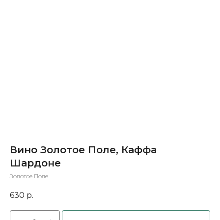
Вино Золотое Поле, Каффа
Шардоне
Золотое Поле
630
р.