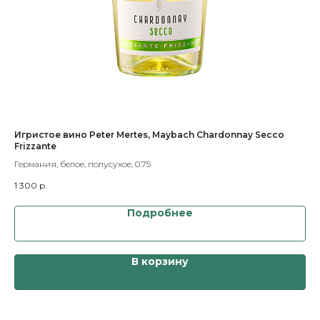
o
Игристое вино Peter Mertes, Maybach Chardonnay Secco
Ша
Frizzante
Ch
Германия, белое, полусухое, 0.75
Фра
1 300
р.
8 
Подробнее
В корзину