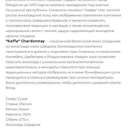
Феодосия до 1475 года во времена нахождения под властью
Генуэзской республики. Символом линейки "Каффа" стал золотой
росток виноградной лозы, как отображение стремления компании
к постоянному совершенствованию и желания сохранить
многовековые традиции и наследие, а также олицетворения
неразрывной связи с землей, щедро одаривающей виноделов
своими плодами.
"Kaffa" Chardonnay
— изысканное белое сухое вино, созданное
из винограда сорта Шардоне. Виноградники компании
простираются в долине у подножия горы Агармыш, в микрозонах
Коктебель, Щебетовка и Владиславовка. Каждая зона позволяет
получить виноград с уникальными органолептическими
характеристиками, а виноделы стремятся при помощи
традиционных методов отобразить их в вине. Винификация сусла
проводится в стальных резервуарах при низких температурах.
Вино достаточно универсально, чтобы дополнить широкий спектр
блюд.
Сахар: Сухое
Страна: Россия
Регион: Крым
Крепость: 13.0%
Объем: 0.75 л.
Виноград: Шардоне