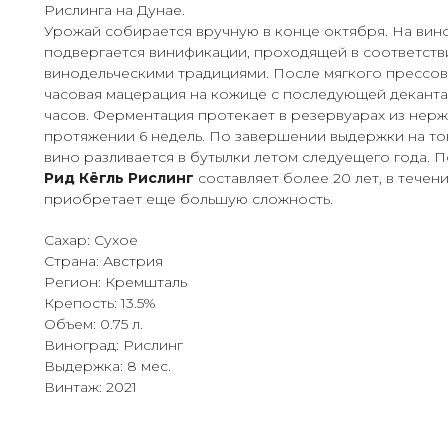
Рислинга на Дунае.
Урожай собирается вручную в конце октября. На вин
подвергается винификации, проходящей в соответств
винодельческими традициями. После мягкого прессова
часовая мацерация на кожице с последующей деканта
часов. Ферментация протекает в резервуарах из нер
протяжении 6 недель. По завершении выдержки на то
вино разливается в бутылки летом следуещего года. 
Рид Кёгль Рислинг
составляет более 20 лет, в течен
приобретает еще большую сложность.
Сахар: Сухое
Страна: Австрия
Регион: Кремшталь
Крепость: 13.5%
Объем: 0.75 л.
Виноград: Рислинг
Выдержка: 8 мес.
Винтаж: 2021