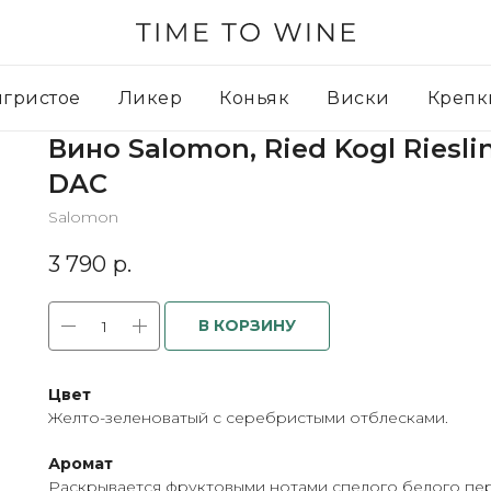
игристое
Ликер
Коньяк
Виски
Крепк
Вино Salomon, Ried Kogl Riesli
DAC
Salomon
3 790
р.
В КОРЗИНУ
Цвет
Желто-зеленоватый с серебристыми отблесками.
Аромат
Раскрывается фруктовыми нотами спелого белого пер