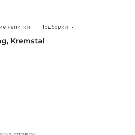
ие напитки
Подборки
ng, Kremstal
сика, оттенками