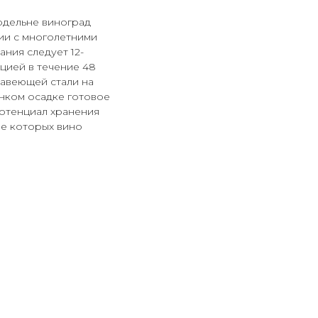
одельне виноград
ии с многолетними
ния следует 12-
цией в течение 48
жавеющей стали на
нком осадке готовое
Потенциал хранения
ие которых вино