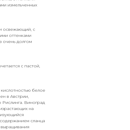
ами измельченных
и освежающий, с
кими оттенками
в очень долгом
четается с пастой,
 кислотностью белое
ен в Австрии,
о Рислинга. Виноград
оизрастающих на
еризующийся
 содержанием сланца
я выращивания