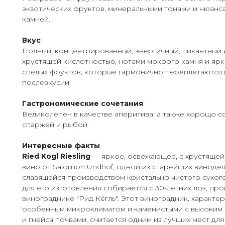
экзотических фруктов, минеральными тонами и нюанс
камней.
Вкус
Полный, концентрированный, энергичный, пикантный 
хрустящей кислотностью, нотами мокрого камня и яр
спелых фруктов, которые гармонично переплетаются 
послевкусии.
Гастрономические сочетания
Великолепен в качестве аперитива, а также хорощо со
спаржей и рыбой.
Интересные факты
Ried Kogl Riesling
— яркое, освежающее, с хрустящей
вино от Salomon Undhof, одной из старейших винодел
славящейся производством кристально чистого сухог
для его изготовления собирается с 30-летних лоз, пр
винограднике "Рид Кёгль". Этот виноградник, характ
особенным микроклиматом и каменистыми с высоким
и гнейса почвами, считается одним из лучших мест дл