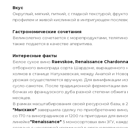
Вкус
Округлый, мягкий, питкий, с гладкой текстурой, фрук
профилем и живой кислинкой в интригующем послевк
Гастрономические сочетания
Великолепно сочетается с морепродуктами, телятиной
также подается в качестве аперитива.
Интересные факты
Белое сухое вино
Raevskoe, Renaissance Chardonn
отборного винограда сорта Шардоне, выращенного н
холмов в станице Натухаевская, между Анапой и Нов
урожая осуществляется вручную. Для винификации ис
сусло-самотек. После традиционной ферментации ви
бочках из французского дуба разной степени обжига в
месяцев.
В рамках масштабирования своей ресурсной базы, в 
"Мысхако"
завершила сделку по приобретению вино
со 170 га виноградников и 1200 га пригодных для вино
линейке
"Renaissance"
5 моносортовых вин ЗГУ, кажд
создано с некоторой изюминкой в органолептически