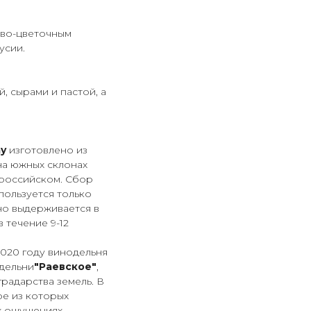
тово-цветочным
усии.
, сырами и пастой, а
ay
изготовлено из
а южных склонах
ороссийском. Сбор
пользуется только
но выдерживается в
 течение 9-12
2020 году винодельня
дельни
"Раевское"
,
градарства земель. В
ое из которых
х ощущениях.