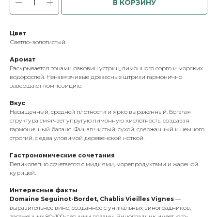
В КОРЗИНУ
Цвет
Светло-золотистый.
Аромат
Раскрывается тонами раковин устриц, лимонного сорго и морских
водорослей. Ненавязчивые древесные штрихи гармонично
завершают композицию.
Вкус
Насыщенный, средней плотности и ярко выраженный. Богатая
структура смягчает упругую лимонную кислотность, создавая
гармоничный баланс. Финал чистый, сухой, сдержанный и немного
строгий, с едва уловимой деревенской ноткой.
Гастрономические сочетания
Великолепно сочетается с мидиями, морепродуктами и жареной
курицей.
Интересные факты
Domaine Seguinot-Bordet, Chablis Vieilles Vignes
—
выразительное вино, созданное с уникальных виноградников,
засаженных 80–100-летними лозами. Виноградник имеет юго-