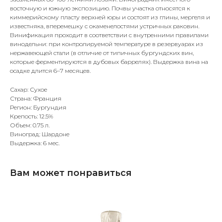
восточную и южную экспозицию. Почвы участка относятся к
киммерийскому пласту верхней юры и состоят из глины, мергеля и
известняка, вперемешку с окаменелостями устричных раковин.
Винификация проходит в соответствии с внутренними правилами
винодельни: при контролируемой температуре в резервуарах из
нержавеющей стали (в отличие от типичных бургундских вин,
которые ферментируются в дубовых баррелях). Выдержка вина на
осадке длится 6–7 месяцев.
Сахар: Сухое
Страна: Франция
Регион: Бургундия
Крепость: 12.5%
Объем: 0.75 л.
Виноград: Шардоне
Выдержка: 6 мес.
Вам может понравиться