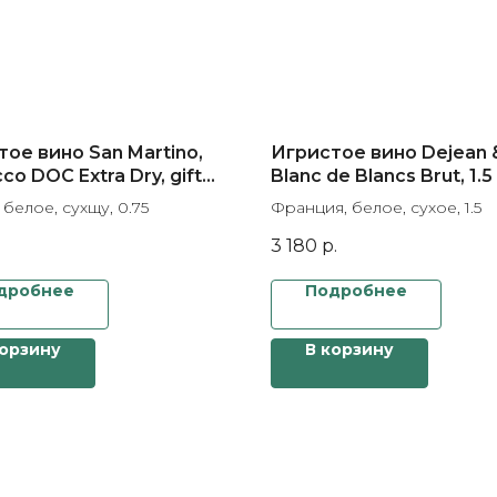
ое вино San Martino,
Игристое вино Dejean & 
co DOC Extra Dry, gift
Blanc de Blancs Brut, 1.5
 белое, сухщу, 0.75
Франция, белое, сухое, 1.5
3 180
р.
дробнее
Подробнее
корзину
В корзину