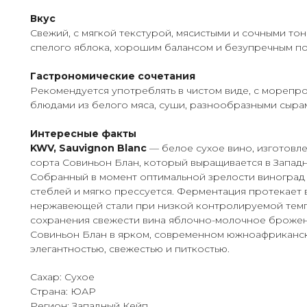
Вкус
Свежий, с мягкой текстурой, мясистыми и сочными тон
спелого яблока, хорошим балансом и безупречным по
Гастрономические сочетания
Рекомендуется употреблять в чистом виде, с морепр
блюдами из белого мяса, суши, разнообразными сыра
Интересные факты
KWV, Sauvignon Blanc
— белое сухое вино, изготовл
сорта Совиньон Блан, который выращивается в Запад
Собранный в момент оптимальной зрелости виноград
стеблей и мягко прессуется. Ферментация протекает в
нержавеющей стали при низкой контролируемой темп
сохранения свежести вина яблочно-молочное брожен
Совиньон Блан в ярком, современном южноафриканск
элегантностью, свежестью и питкостью.
Сахар: Сухое
Страна: ЮАР
Регион: Западный Кейп