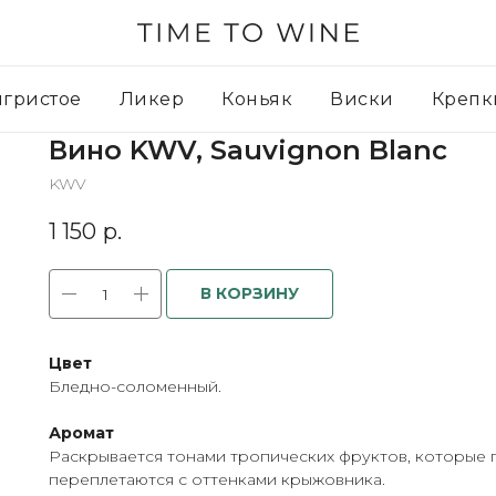
игристое
Ликер
Коньяк
Виски
Крепк
Вино KWV, Sauvignon Blanc
KWV
1 150
р.
В КОРЗИНУ
Цвет
Бледно-соломенный.
Аромат
Раскрывается тонами тропических фруктов, которые
переплетаются с оттенками крыжовника.