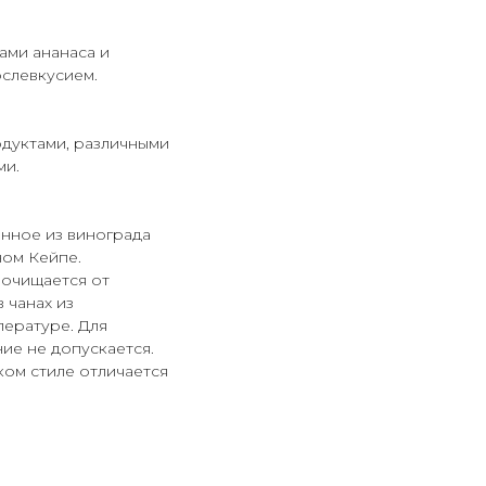
ами ананаса и
слевкусием.
одуктами, различными
ми.
енное из винограда
ном Кейпе.
 очищается от
 чанах из
ературе. Для
ие не допускается.
ом стиле отличается