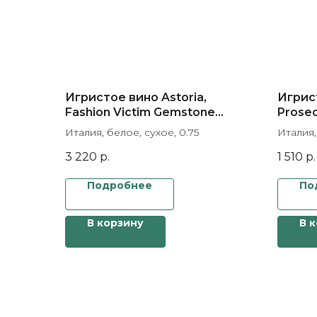
Игристое вино Astoria,
Игрист
Fashion Victim Gemstone
Prosec
Edition "Quartz", gift box
box
Италия, белое, сухое, 0.75
Италия,
3 220
р.
1 510
р.
Подробнее
По
В корзину
В 