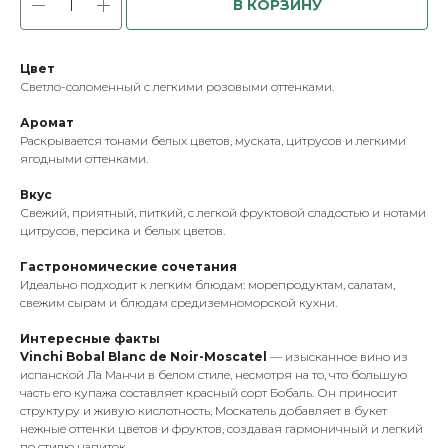
В КОРЗИНУ
Цвет
Светло-соломенный с легкими розовыми оттенками.
Аромат
Раскрывается тонами белых цветов, муската, цитрусов и легкими
ягодными оттенками.
Вкус
Свежий, приятный, питкий, с легкой фруктовой сладостью и нотами
цитрусов, персика и белых цветов.
Гастрономические сочетания
Идеально подходит к легким блюдам: морепродуктам, салатам,
свежим сырам и блюдам средиземноморской кухни.
Интересные факты
Vinchi Bobal Blanc de Noir-Moscatel
— изысканное вино из
испанской Ла Манчи в белом стиле, несмотря на то, что большую
часть его купажа составляет красный сорт Бобаль. Он приносит
структуру и живую кислотность, Москатель добавляет в букет
нежные оттенки цветов и фруктов, создавая гармоничный и легкий
по стилю напиток.