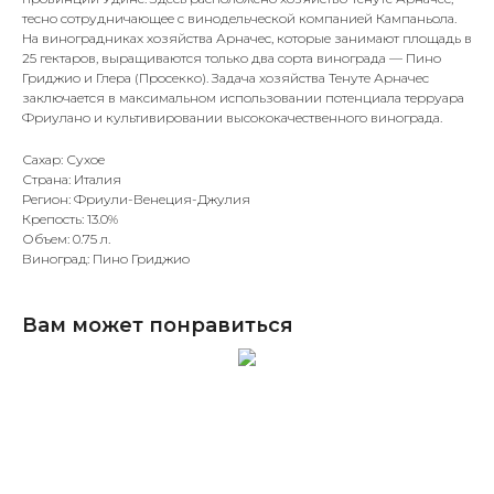
тесно сотрудничающее с винодельческой компанией Кампаньола.
На виноградниках хозяйства Арначес, которые занимают площадь в
25 гектаров, выращиваются только два сорта винограда — Пино
Гриджио и Глера (Просекко). Задача хозяйства Тенуте Арначес
заключается в максимальном использовании потенциала терруара
Фриулано и культивировании высококачественного винограда.
Сахар: Сухое
Страна: Италия
Регион: Фриули-Венеция-Джулия
Крепость: 13.0%
Объем: 0.75 л.
Виноград: Пино Гриджио
Вам может понравиться