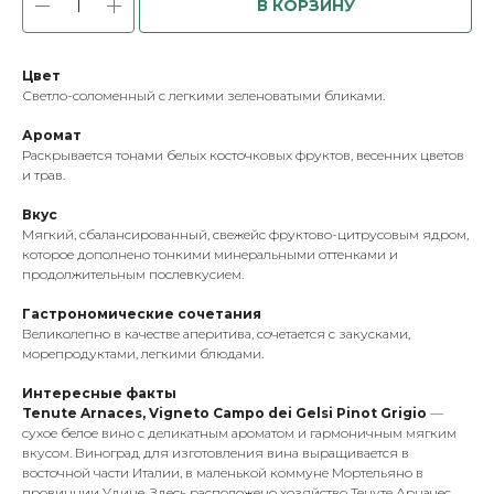
В КОРЗИНУ
Цвет
Светло-соломенный с легкими зеленоватыми бликами.
Аромат
Раскрывается тонами белых косточковых фруктов, весенних цветов
и трав.
Вкус
Мягкий, сбалансированный, свежейс фруктово-цитрусовым ядром,
которое дополнено тонкими минеральными оттенками и
продолжительным послевкусием.
Гастрономические сочетания
Великолепно в качестве аперитива, сочетается с закусками,
морепродуктами, легкими блюдами.
Интересные факты
Tenute Arnaces, Vigneto Campo dei Gelsi Pinot Grigio
—
сухое белое вино с деликатным ароматом и гармоничным мягким
вкусом. Виноград для изготовления вина выращивается в
восточной части Италии, в маленькой коммуне Мортельяно в
провинции Удине. Здесь расположено хозяйство Тенуте Арначес,