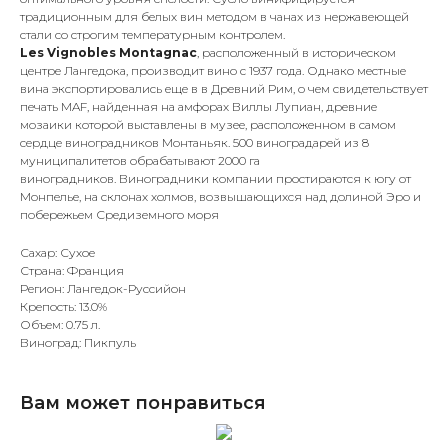
традиционным для белых вин методом в чанах из нержавеющей
стали со строгим температурным контролем.
Les Vignobles Montagnac
, расположенный в историческом
центре Лангедока, производит вино с 1937 года. Однако местные
вина экспортировались еще в в Древний Рим, о чем свидетельствует
печать MAF, найденная на амфорах Виллы Лупиан, древние
мозаики которой выставлены в музее, расположенном в самом
сердце виноградников Монтаньяк. 500 виноградарей из 8
муниципалитетов обрабатывают 2000 га
виноградников. Виноградники компании простираются к югу от
Монпелье, на склонах холмов, возвышающихся над долиной Эро и
побережьем Средиземного моря
Сахар: Сухое
Страна: Франция
Регион: Лангедок-Руссийон
Крепость: 13.0%
Объем: 0.75 л.
Виноград: Пикпуль
Вам может понравиться