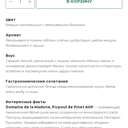
В КОРЗИНУ
Цвет
Бледно-соломенный с зеленоватыми бликами.
Аромат
Раскрывается тонами яблока, спелых цитрусовых, цветов акации,
боярышника и груши.
Вкус
Свежий, легкий, элегантный, с тонами зеленого яблока, лайма, и
минералов, демонстрирует баланс тонкой кислотности и структуры,
оставляя в послевкусии нотки цедры лимона.
Гастрономические сочетания
Гармонично дополнит блюда средиземноморской кухни, белое
мясо, рыбу и сыры.
Интересные факты
Domaine de la Madone, Picpoul de Pinet AOP
— освежающее,
гармоничное белое сухое вино, созданное из виноградного сорта
Пикпуль, выращиваемого на виноградниках апелласьона Лангедок-
Руссийон. Урожай собирается по мере достижения ягодами
оптимального уровня спелости. Сусло винифицируется