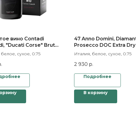
тое вино Contadi
47 Anno Domini, Diaman
di, "Ducati Corse" Brut
Prosecco DOC Extra Dry
Franciacorta DOCG, gift
 белое, сухое, 0.75
Италия, белое, сухое, 0.75
.
2 930
р.
дробнее
Подробнее
корзину
В корзину