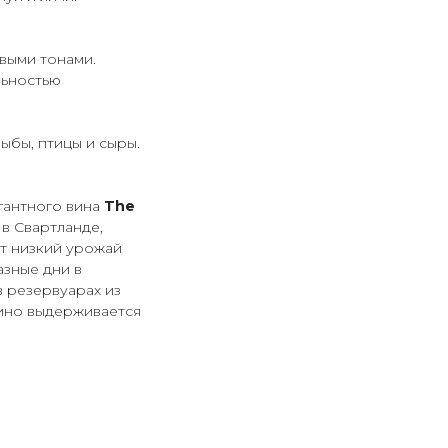
выми тонами.
льностью
ыбы, птицы и сыры.
егантного вина
The
в Свартланде,
т низкий урожай
азные дни в
 резервуарах из
вино выдерживается