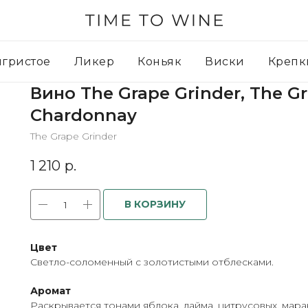
игристое
Ликер
Коньяк
Виски
Крепк
Вино The Grape Grinder, The Gr
Chardonnay
The Grape Grinder
1 210
р.
В КОРЗИНУ
Цвет
Светло-соломенный с золотистыми отблесками.
Аромат
Раскрывается тонами яблока, лайма, цитрусовых, марак