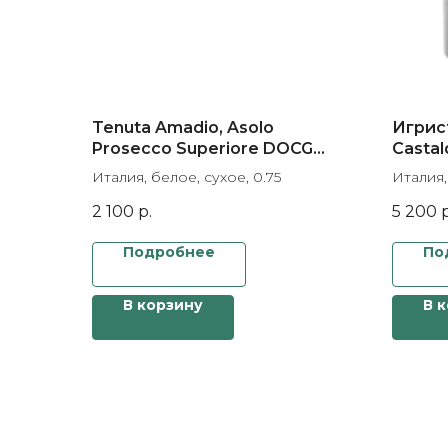
Tenuta Amadio, Asolo
Игрис
Prosecco Superiore DOCG
Castal
Brut
Race, 
Италия, белое, сухое, 0.75
Италия,
box
2 100
р.
5 200
р
Подробнее
По
В корзину
В 