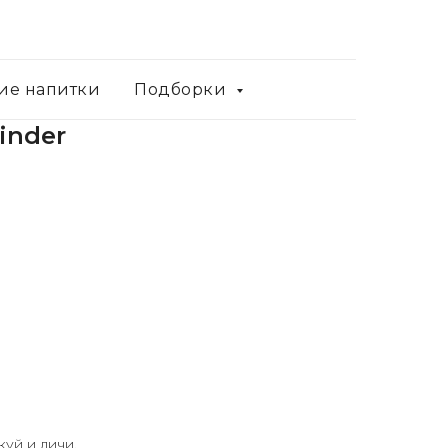
ие напитки
Подборки
inder
уй и личи.