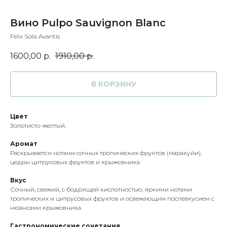
Вино Pulpo Sauvignon Blanc
Felix Solis Avantis
1600,00
р.
1910,00
р.
В КОРЗИНУ
Цвет
Золотисто-желтый.
Аромат
Раскрывается нотами сочных тропических фруктов (маракуйи),
цедры цитрусовых фруктов и крыжовника.
Вкус
Сочный, свежий, с бодрящей кислотностью, яркими нотами
тропических и цитрусовых фруктов и освежающим послевкусием с
нюансами крыжовника.
Гастрономические сочетания