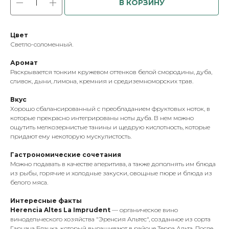
В КОРЗИНУ
Цвет
Светло-соломенный.
Аромат
Раскрывается тонким кружевом оттенков белой смородины, дуба,
сливок, дыни, лимона, кремния и средиземноморских трав.
Вкус
Хорошо сбалансированный с преобладанием фруктовых ноток, в
которые прекрасно интегрированы ноты дуба. В нем можно
ощутить мелкозернистые танины и щедрую кислотность, которые
придают ему некоторую мускулистость.
Гастрономические сочетания
Можно подавать в качестве аперитива, а также дополнять им блюда
из рыбы, горячие и холодные закуски, овощные пюре и блюда из
белого мяса.
Интересные факты
Herencia Altes La Imprudent
— органическое вино
винодельческого хозяйства "Эренсия Альтес", созданное из сорта
Гарнача Бланка, который выращивают в районе Терра Альта. После