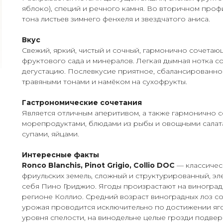
яблоко), специй и речного камня. Во вторичном проф
тона листьев зимнего фенхеля и звездчатого аниса.
Вкус
Свежий, яркий, чистый и сочный, гармонично сочетаю
фруктового сада и минералов. Легкая дымная нотка 
дегустацию. Послевкусие приятное, сбалансированно
травяными тонами и намёком на сухофрукты.
Гастрономические сочетания
Является отличным аперитивом, а также гармонично с
морепродуктами, блюдами из рыбы и овощными салата
супами, яйцами.
Интересные факты
Ronco Blanchis, Pinot Grigio, Collio DOC
— классиче
фриульских земель, сложный и структурированный, э
себя Пино Гриджио. Ягоды произрастают на виноградн
регионе Коллио. Средний возраст виноградных лоз сос
урожая проводится исключительно по достижении яг
уровня спелости, на винодельне целые грозди подвер