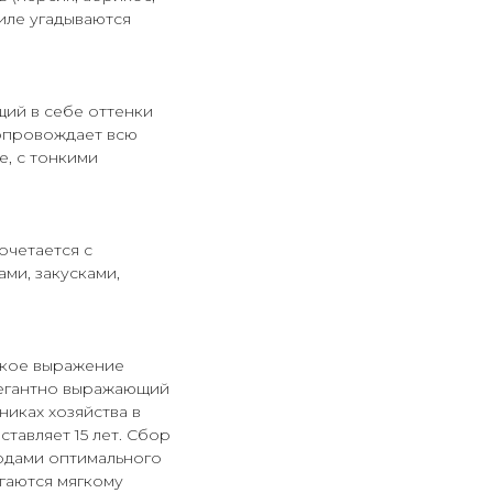
иле угадываются
щий в себе оттенки
сопровождает всю
е, с тонкими
очетается с
ми, закусками,
ское выражение
легантно выражающий
иках хозяйства в
тавляет 15 лет. Сбор
одами оптимального
гаются мягкому