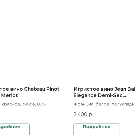
ое вино Chateau Pinot,
Игристое вино Jean Ba
 Merlot
Elegance Demi-Sec,
Blanquette de Limoux 
 красное, сухое, 0.75
Франция, белое, полусладко
2 400
р.
дробнее
Подробнее