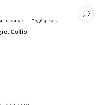
ие напитки
Подборки
io, Collio
 (персик, абрикос,