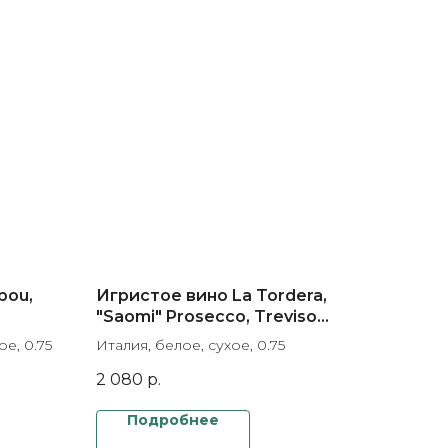
bou,
Игристое вино La Tordera,
"Saomi" Prosecco, Treviso
AOP
DOC
е, 0.75
Италия, белое, сухое, 0.75
2 080
р.
Подробнее