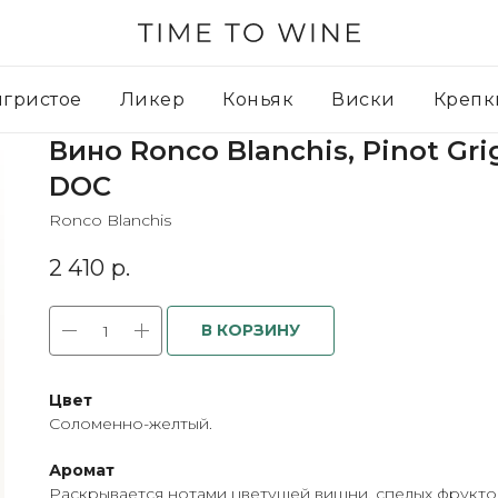
игристое
Ликер
Коньяк
Виски
Крепк
Вино Ronco Blanchis, Pinot Grig
DOC
Ronco Blanchis
2 410
р.
В КОРЗИНУ
Цвет
Соломенно-желтый.
Аромат
Раскрывается нотами цветущей вишни, спелых фруктов