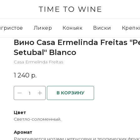
игристое
Ликер
Коньяк
Виски
Крепк
Вино Casa Ermelinda Freitas "P
Setubal" Blanco
Casa Ermelinda Freitas
1 240
р.
В КОРЗИНУ
Цвет
Светло-соломенный.
Аромат
Раскрывается нотами цитрусовых и тропических фрук