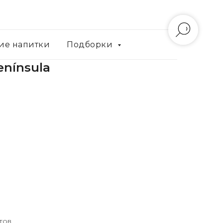
ие напитки
Подборки
enínsula
тов.