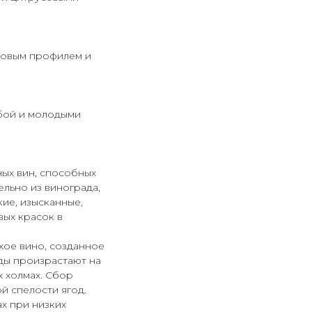
усовым профилем и
ыбой и молодыми
ных вин, способных
ельно из винограда,
ие, изысканные,
вых красок в
хое вино, созданное
оды произрастают на
 холмах. Сбор
й спелости ягод.
х при низких