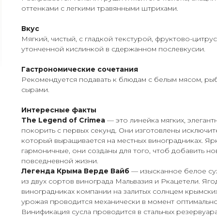
оттенками с легкими травянными штрихами.
Вкус
Мягкий, чистый, с гладкой текстурой, фруктово-цитр
утонченной кислинкой в сдержанном послевкусии.
Гастрономические сочетания
Рекомендуется подавать к блюдам с белым мясом, р
сырами.
Интересные факты
The Legend of Crimea
— это линейка мягких, элегант
покорить с первых секунд. Они изготовлены исключит
который выращивается на местных виноградниках. Ярк
гармоничные, они созданы для того, чтоб добавить но
повседневной жизни.
Легенда Крыма Верде Вайб
— изысканное белое су
из двух сортов винограда Мальвазия и Ркацетели. Яг
виноградниках компании на залитых солнцем крымских
урожая проводится механически в момент оптимально
Винификация сусла проводится в стальных резервуара