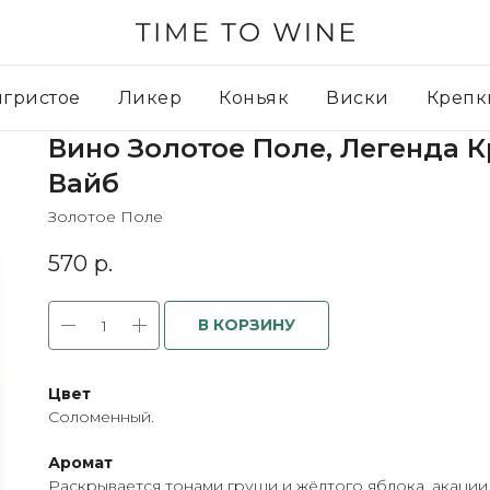
игристое
Ликер
Коньяк
Виски
Крепк
Вино Золотое Поле, Легенда 
Вайб
Золотое Поле
570
р.
В КОРЗИНУ
Цвет
Соломенный.
Аромат
Раскрывается тонами груши и жёлтого яблока, акации