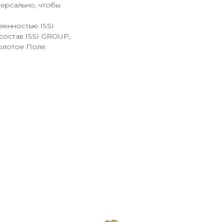
ерсально, чтобы
твенностью ISSI
состав ISSI GROUP,
олотое Поле.