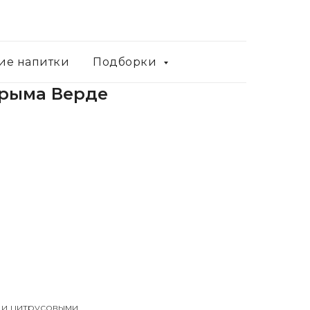
ие напитки
Подборки
Крыма Верде
 и цитрусовыми