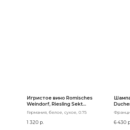
Игристое вино Romisches
Шампа
Weindorf, Riesling Sekt
Duchen
Tradition
Brut, 
Германия, белое, сухое, 0.75
Франция
1 320
р.
6 430
р