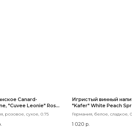
нское Canard-
Игристый винный напи
e, "Cuvee Leonie" Rose
"Kafer" White Peach Spr
Champagne AOC, gift box
, розовое, сухое, 0.75
Германия, белое, сладкое, 0
.
1 020
р.