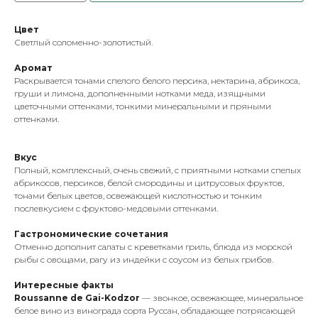
Цвет
Светлый соломенно-золотистый.
Аромат
Раскрывается тонами спелого белого персика, нектарина, абрикоса,
груши и лимона, дополненными нотками меда, изящными
цветочными оттенками, тонкими минеральными и пряными
оттенками.
Вкус
Полный, комплексный, очень свежий, с приятными нотками спелых
абрикосов, персиков, белой смородины и цитрусовых фруктов,
тонами белых цветов, освежающей кислотностью и тонким
послевкусием с фруктово-медовыми оттенками.
Гастрономические сочетания
Отменно дополнит салаты с креветками гриль, блюда из морской
рыбы с овощами, рагу из индейки с соусом из белых грибов.
Интересные факты
Roussanne de Gai-Kodzor
— звонкое, освежающее, минеральное
белое вино из винограда сорта Руссан, обладающее потрясающей