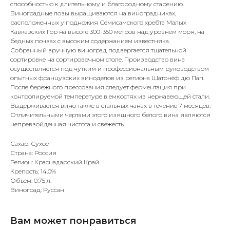
способностью к длительному и благородному старению.
Виноградные лозы выращиваются на виноградниках,
расположенных у подножия Семисамского хребта Малых
Кавказских Гор на высоте 300-350 метров над уровнем моря, на
бедных почвах с высоким содержанием известняка.
Собранный вручную виноград подвергается тщательной
сортировке на сортировочном столе. Производство вина
осуществляется под чутким и профессиональным руководством
опытных французских виноделов из региона Шатонёф дю Пап.
После бережного прессования следует ферментация при
контролируемой температуре в емкостях из нержавеющей стали.
Выдерживается вино также в стальных чанах в течение 7 месяцев.
Отличительными чертами этого изящного белого вина являются
непревзойденная чистота и свежесть.
Сахар: Сухое
Страна: Россия
Регион: Краснадарский Край
Крепость: 14.0%
Объем: 0.75 л.
Виноград: Руссан
Вам может понравиться