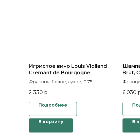
Игристое вино Louis Violland
Шампан
Cremant de Bourgogne
Brut,
Франция, белое, сухое, 0.75
Франция
2 330
р.
6 030
р
Подробнее
По
В корзину
В 