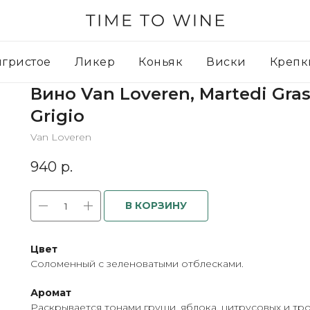
игристое
Ликер
Коньяк
Виски
Крепк
Вино Van Loveren, Martedi Gras
Grigio
Van Loveren
940
р.
В КОРЗИНУ
Цвет
Соломенный с зеленоватыми отблесками.
Аромат
Раскрывается тонами груши, яблока, цитрусовых и тр