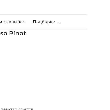
ие напитки
Подборки
so Pinot
опических фруктов,