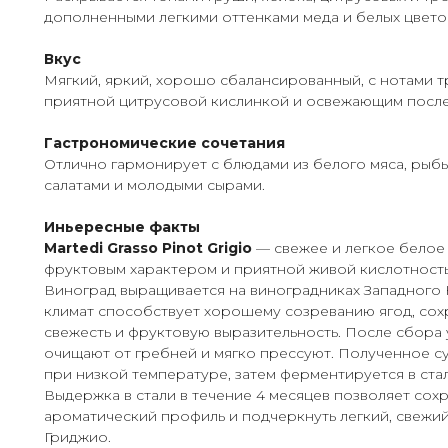
дополненными легкими оттенками меда и белых цвето
Вкус
Мягкий, яркий, хорошо сбалансированный, с нотами т
приятной цитрусовой кислинкой и освежающим после
Гастрономические сочетания
Отлично гармонирует с блюдами из белого мяса, рыбы,
салатами и молодыми сырами.
Иньересные факты
Martedi Grasso Pinot Grigio
— свежее и легкое белое 
фруктовым характером и приятной живой кислотност
Виноград выращивается на виноградниках Западного К
климат способствует хорошему созреванию ягод, сох
свежесть и фруктовую выразительность. После сбора
очищают от гребней и мягко прессуют. Полученное су
при низкой температуре, затем ферментируется в стал
Выдержка в стали в течение 4 месяцев позволяет сох
ароматический профиль и подчеркнуть легкий, свежи
Гриджио.