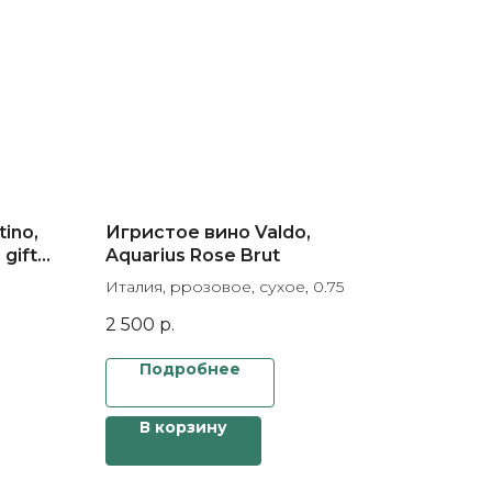
ino,
Игристое вино Valdo,
gift
Aquarius Rose Brut
Италия, ррозовое, сухое, 0.75
2 500
р.
Подробнее
В корзину