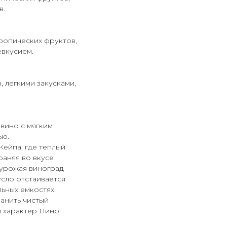
в.
ропических фруктов,
вкусием.
 легкими закусками,
вино с мягким
ью.
ейпа, где теплый
раняя во вкусе
 урожая виноград
сло отстаивается
ьных емкостях.
ранить чистый
й характер Пино