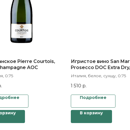
ское Pierre Сourtois,
Игристое вино San Mart
 Champagne AOC
Prosecco DOC Extra Dry, 
box
, 0.75
Италия, белое, сухщу, 0.75
.
1 510
р.
дробнее
Подробнее
корзину
В корзину