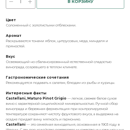
В КОРЗИНУ
Цвет
Соломенный с золотистыми отблесками.
Аромат
Раскрываются тонами яблок, цитрусовых, меда, миндаля и
пряностей.
Вкус
Освежающий но сбалансированный естественной сладостью
винограда, созревшего в теплом климате.
Гастрономические сочетания
Рекомендуется подавать к салатам, блюдам из рыбы и курицы.
Интересные факты
Castellani, Maturo Pinot Grigio
— легкое, свежее белое сухое
вино с характерной сицилийской минеральностью. Ручной сбор
винограда и бережная ферментация при контролируемой
температуре сохраняют чистоту фруктового вкуса, а выдержка на
осадке придает вину мягкость и гармонию.
Castellani
— это семейная винодельня, основанная в 1903 году в
Италии. С тех пор хозяйство претерпело множество инновационных