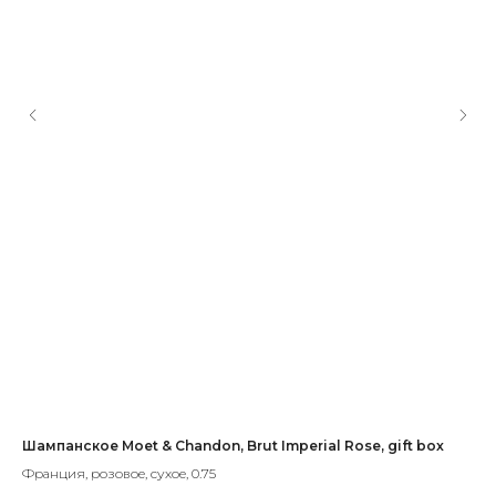
Шампанское Moet & Chandon, Brut Imperial Rose, gift box
47
Франция, розовое, сухое, 0.75
Ита