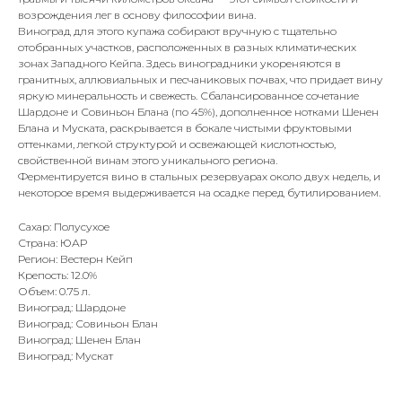
возрождения лег в основу философии вина.
Виноград для этого купажа собирают вручную с тщательно
отобранных участков, расположенных в разных климатических
зонах Западного Кейпа. Здесь виноградники укореняются в
гранитных, аллювиальных и песчаниковых почвах, что придает вину
яркую минеральность и свежесть. Сбалансированное сочетание
Шардоне и Совиньон Блана (по 45%), дополненное нотками Шенен
Блана и Муската, раскрывается в бокале чистыми фруктовыми
оттенками, легкой структурой и освежающей кислотностью,
свойственной винам этого уникального региона.
Ферментируется вино в стальных резервуарах около двух недель, и
некоторое время выдерживается на осадке перед бутилированием.
Сахар: Полусухое
Страна: ЮАР
Регион: Вестерн Кейп
Крепость: 12.0%
Объем: 0.75 л.
Виноград: Шардоне
Виноград: Совиньон Блан
Виноград: Шенен Блан
Виноград: Мускат