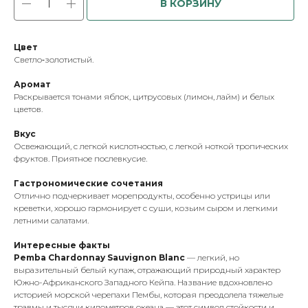
В КОРЗИНУ
Цвет
Светло‑золотистый.
Аромат
Раскрывается тонами яблок, цитрусовых (лимон, лайм) и белых
цветов.
Вкус
Освежающий, с легкой кислотностью, с легкой ноткой тропических
фруктов. Приятное послевкусие.
Гастрономические сочетания
Отлично подчеркивает морепродукты, особенно устрицы или
креветки, хорошо гармонирует с суши, козьим сыром и легкими
летними салатами.
Интересные факты
Pemba Chardonnay Sauvignon Blanc
— легкий, но
выразительный белый купаж, отражающий природный характер
Южно-Африканского Западного Кейпа. Название вдохновлено
историей морской черепахи Пембы, которая преодолела тяжелые
травмы и тысячи километров океана — этот символ стойкости и